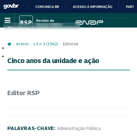
COMUNICA BR
ACESSO À INFORMAÇÃO
PARTI
IR
PARA
Pesquisar
O
CONTEÚDO
/
Acervo
/
v. 4 n. 3 (1942)
/
Editorial
Cadastro
Acesso
Cinco anos da unidade e ação
Editor RSP
PALAVRAS-CHAVE:
Administração Pública