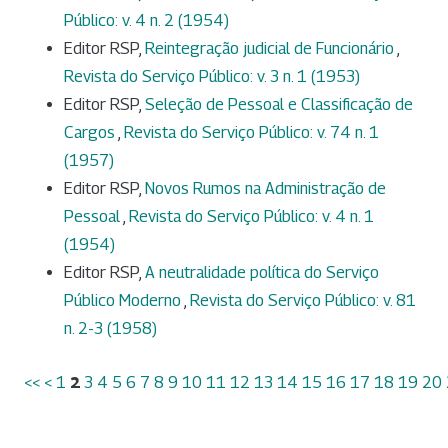
Público: v. 4 n. 2 (1954)
Editor RSP,
Reintegração judicial de Funcionário
,
Revista do Serviço Público: v. 3 n. 1 (1953)
Editor RSP,
Seleção de Pessoal e Classificação de
Cargos
,
Revista do Serviço Público: v. 74 n. 1
(1957)
Editor RSP,
Novos Rumos na Administração de
Pessoal
,
Revista do Serviço Público: v. 4 n. 1
(1954)
Editor RSP,
A neutralidade política do Serviço
Público Moderno
,
Revista do Serviço Público: v. 81
n. 2-3 (1958)
<<
<
1
2
3
4
5
6
7
8
9
10
11
12
13
14
15
16
17
18
19
20