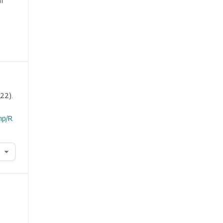
m
22).
hp/R