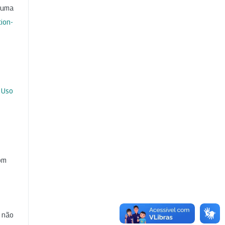
b uma
ion-
 Uso
com
e não