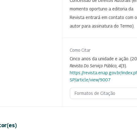
Concessão de Direitos Autorais (e
momento oportuno a editoria da
Revista entrará em contato com o
autor para assinatura do Termo).
Como Citar
Cinco anos da unidade e ação. (20
Revista Do Serviço Público
,
4
(3).
https://revista.enap.gov.br/index.p
SP/article/view/9007
Formatos de Citação
tor(es)