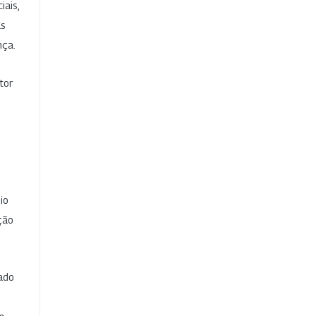
iais,
as
nça.
tor
io
ção
cado
e