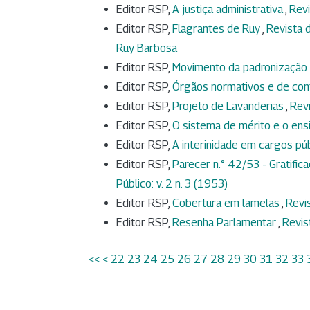
Editor RSP,
A justiça administrativa
,
Revi
Editor RSP,
Flagrantes de Ruy
,
Revista d
Ruy Barbosa
Editor RSP,
Movimento da padronização 
Editor RSP,
Órgãos normativos e de con
Editor RSP,
Projeto de Lavanderias
,
Revi
Editor RSP,
O sistema de mérito e o ens
Editor RSP,
A interinidade em cargos pú
Editor RSP,
Parecer n.° 42/53 - Gratific
Público: v. 2 n. 3 (1953)
Editor RSP,
Cobertura em lamelas
,
Revis
Editor RSP,
Resenha Parlamentar
,
Revis
<<
<
22
23
24
25
26
27
28
29
30
31
32
33