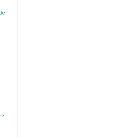
 de
>>