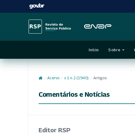
Início
Sobre
/
Acervo
/
v. 1 n. 2 (1940)
/
Artigos
Comentários e Notícias
Editor RSP