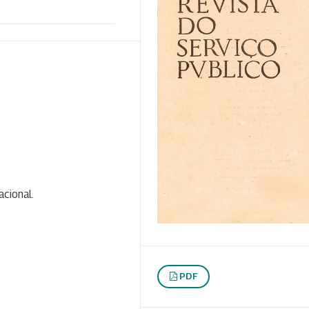
cional.
PDF