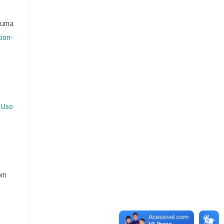
b uma
ion-
 Uso
com