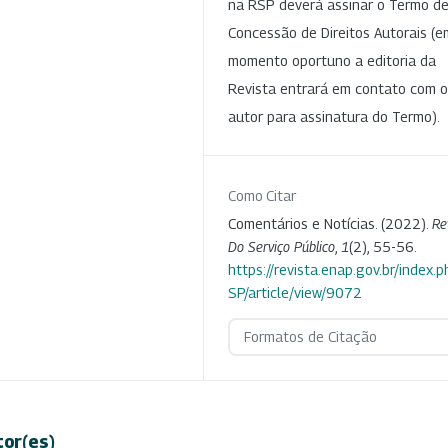
na RSP deverá assinar o Termo d
Concessão de Direitos Autorais (e
momento oportuno a editoria da
Revista entrará em contato com o
autor para assinatura do Termo).
Como Citar
Comentários e Notícias. (2022).
Re
Do Serviço Público
,
1
(2), 55-56.
https://revista.enap.gov.br/index.p
SP/article/view/9072
Formatos de Citação
tor(es)