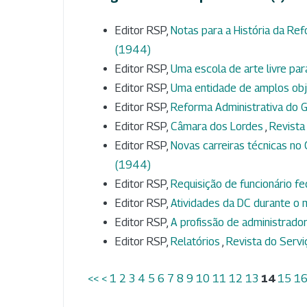
Editor RSP,
Notas para a História da Ref
(1944)
Editor RSP,
Uma escola de arte livre par
Editor RSP,
Uma entidade de amplos ob
Editor RSP,
Reforma Administrativa do 
Editor RSP,
Câmara dos Lordes
,
Revista 
Editor RSP,
Novas carreiras técnicas n
(1944)
Editor RSP,
Requisição de funcionário f
Editor RSP,
Atividades da DC durante 
Editor RSP,
A profissão de administrado
Editor RSP,
Relatórios
,
Revista do Serviç
<<
<
1
2
3
4
5
6
7
8
9
10
11
12
13
14
15
1