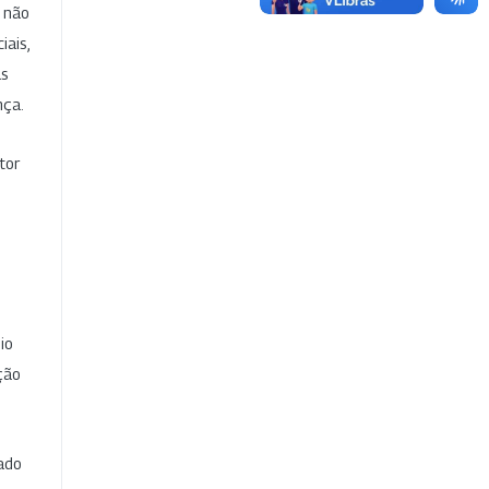
e não
iais,
as
nça.
tor
io
ção
cado