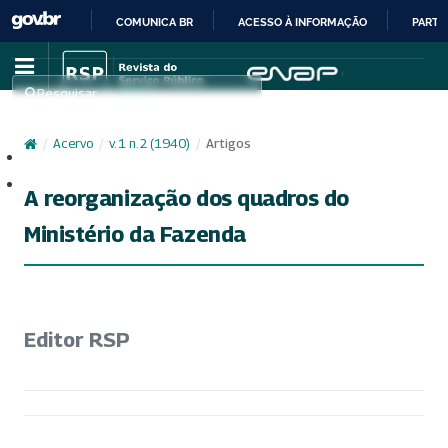
COMUNICA BR
ACESSO À INFORMAÇÃO
PARTI
IR
PARA
Pesquisar
O
CONTEÚDO
/
Acervo
/
v. 1 n. 2 (1940)
/
Artigos
Cadastro
Acesso
A reorganização dos quadros do
Ministério da Fazenda
Editor RSP