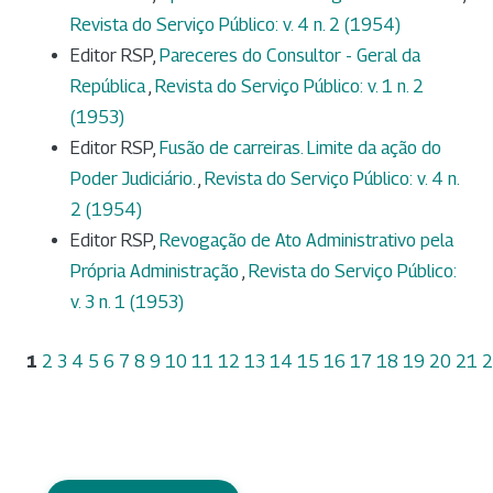
Revista do Serviço Público: v. 4 n. 2 (1954)
Editor RSP,
Pareceres do Consultor - Geral da
República
,
Revista do Serviço Público: v. 1 n. 2
(1953)
Editor RSP,
Fusão de carreiras. Limite da ação do
Poder Judiciário.
,
Revista do Serviço Público: v. 4 n.
2 (1954)
Editor RSP,
Revogação de Ato Administrativo pela
Própria Administração
,
Revista do Serviço Público:
v. 3 n. 1 (1953)
1
2
3
4
5
6
7
8
9
10
11
12
13
14
15
16
17
18
19
20
21
2