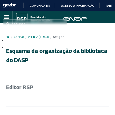
COMUNICA BR
ACESSO À INFORMAÇÃO
PARTI
IR
PARA
Pesquisar
O
CONTEÚDO
/
Acervo
/
v. 1 n. 2 (1940)
/
Artigos
Cadastro
Acesso
Esquema da organização da biblioteca
do DASP
Editor RSP