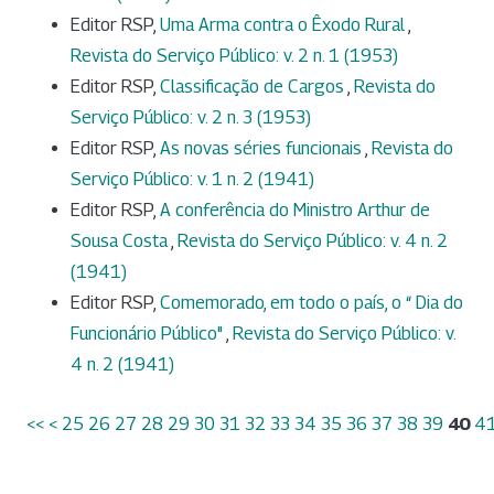
Editor RSP,
Uma Arma contra o Êxodo Rural
,
Revista do Serviço Público: v. 2 n. 1 (1953)
Editor RSP,
Classificação de Cargos
,
Revista do
Serviço Público: v. 2 n. 3 (1953)
Editor RSP,
As novas séries funcionais
,
Revista do
Serviço Público: v. 1 n. 2 (1941)
Editor RSP,
A conferência do Ministro Arthur de
Sousa Costa
,
Revista do Serviço Público: v. 4 n. 2
(1941)
Editor RSP,
Comemorado, em todo o país, o “ Dia do
Funcionário Público"
,
Revista do Serviço Público: v.
4 n. 2 (1941)
<<
<
25
26
27
28
29
30
31
32
33
34
35
36
37
38
39
40
4