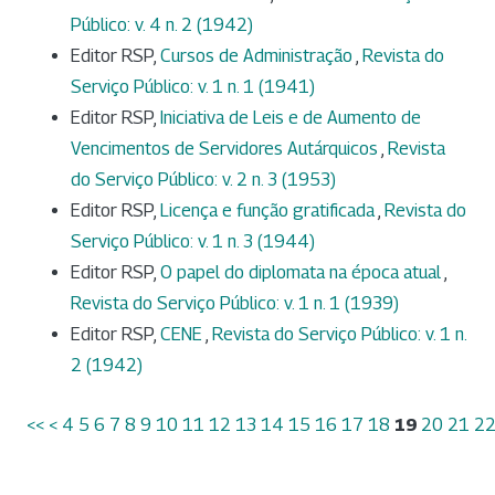
Público: v. 4 n. 2 (1942)
Editor RSP,
Cursos de Administração
,
Revista do
Serviço Público: v. 1 n. 1 (1941)
Editor RSP,
Iniciativa de Leis e de Aumento de
Vencimentos de Servidores Autárquicos
,
Revista
do Serviço Público: v. 2 n. 3 (1953)
Editor RSP,
Licença e função gratificada
,
Revista do
Serviço Público: v. 1 n. 3 (1944)
Editor RSP,
O papel do diplomata na época atual
,
Revista do Serviço Público: v. 1 n. 1 (1939)
Editor RSP,
CENE
,
Revista do Serviço Público: v. 1 n.
2 (1942)
<<
<
4
5
6
7
8
9
10
11
12
13
14
15
16
17
18
19
20
21
2