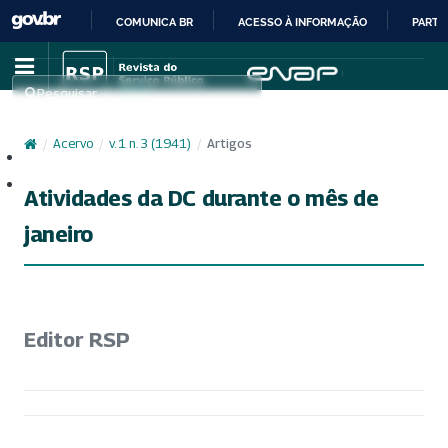
COMUNICA BR
ACESSO À INFORMAÇÃO
PARTI
IR
PARA
Pesquisar
O
CONTEÚDO
/
Acervo
/
v. 1 n. 3 (1941)
/
Artigos
Cadastro
Acesso
Atividades da DC durante o mês de
janeiro
Editor RSP