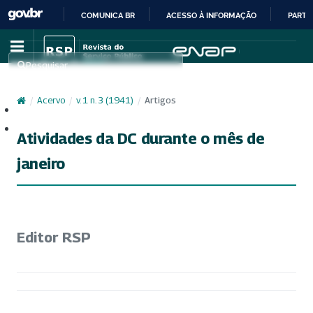
COMUNICA BR
ACESSO À INFORMAÇÃO
PARTI
IR
PARA
Pesquisar
O
CONTEÚDO
/
Acervo
/
v. 1 n. 3 (1941)
/
Artigos
Cadastro
Acesso
Atividades da DC durante o mês de
janeiro
Editor RSP