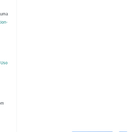
b uma
ion-
 Uso
com