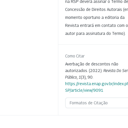
na RSP deverá assinar o Termo d
Concessão de Direitos Autorais (e
momento oportuno a editoria da
Revista entrará em contato com o
autor para assinatura do Termo).
Como Citar
Averbação de descontos não
autorizados. (2022).
Revista Do Ser
Público
,
1
(3), 90.
https://revista.enap.gov.br/index.p
SP/article/view/9091
Formatos de Citação