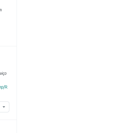
e
m
viço
hp/R