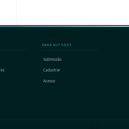
PARA AUTORES
Submissão
res
Cadastrar
Acesso