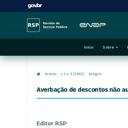
Início
Sobre
/
Acervo
/
v. 1 n. 3 (1941)
/
Artigos
Averbação de descontos não au
Editor RSP