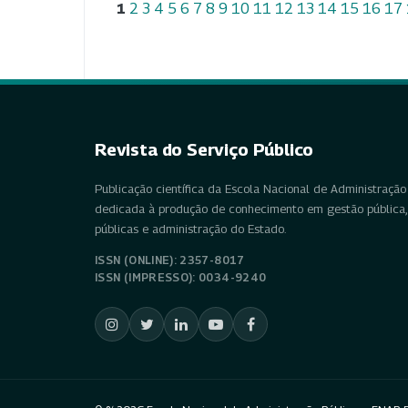
1
2
3
4
5
6
7
8
9
10
11
12
13
14
15
16
17
Revista do Serviço Público
Publicação científica da Escola Nacional de Administração 
dedicada à produção de conhecimento em gestão pública, 
públicas e administração do Estado.
ISSN (ONLINE): 2357-8017
ISSN (IMPRESSO): 0034-9240