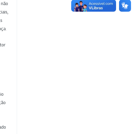
e não
iais,
as
nça.
tor
io
ção
cado