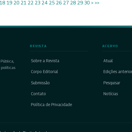
18
19
20
21
22
23
24
25
26
27
28
29
30
>
>>
REVISTA
ACERVO
Sobre a Revista
Atual
Pública,
políticas
Corpo Editorial
Edições anterio
Submissão
Pesquisar
Contato
Notícias
Política de Privacidade