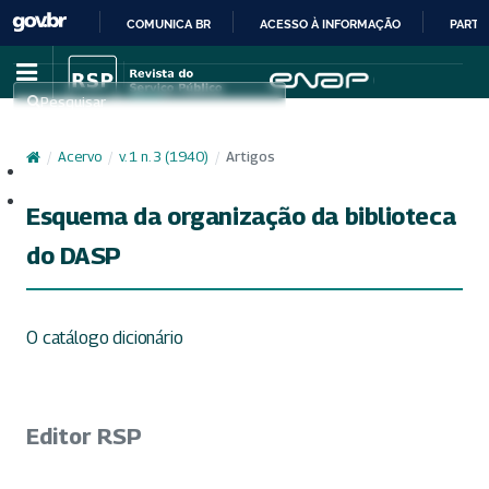
COMUNICA BR
ACESSO À INFORMAÇÃO
PARTI
IR
PARA
Pesquisar
O
CONTEÚDO
/
Acervo
/
v. 1 n. 3 (1940)
/
Artigos
Cadastro
Acesso
Esquema da organização da biblioteca
do DASP
O catálogo dicionário
Editor RSP