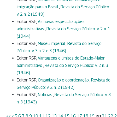
Imigração para o Brasil
,
Revista do Serviço Público:
v. 2 n. 2 (1949)
Editor RSP,
As novas especializações
administrativas
,
Revista do Serviço Público: v. 2 n. 1
(1944)
Editor RSP,
Museu Imperial
,
Revista do Serviço
Público: v. 3 n. 2 e 3 (1946)
Editor RSP,
Vantagens e limites do Estado-Maior
administrativo
,
Revista do Serviço Público: v. 2 n. 3
(1946)
Editor RSP,
Organização e coordenação
,
Revista do
Serviço Público: v. 2 n. 2 (1942)
Editor RSP,
Notícias
,
Revista do Serviço Público: v. 3
n. 3 (1943)
<<
<
5
6
7
8
9
10
11
12
13
14
15
16
17
18
19
20
21
22
2