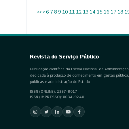
<<
<
6
7
8
9
10
11
12
13
14
15
16
17
18
1
Revista do Serviço Público
Publicação científica da Escola Nacional de Administração 
dedicada à produção de conhecimento em gestão pública, 
públicas e administração do Estado.
ISSN (ONLINE): 2357-8017
ISSN (IMPRESSO): 0034-9240