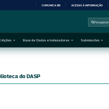
COMUNICA BR
ACESSO À INFORMAÇÃO
IR
PARA
Pesquisar
O
CONTEÚDO
Edições
Base de Dados e Indexadores
Submissões
blioteca do DASP