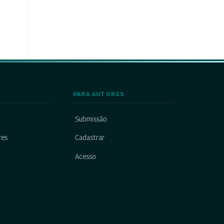
PARA AUTORES
Submissão
res
Cadastrar
Acesso