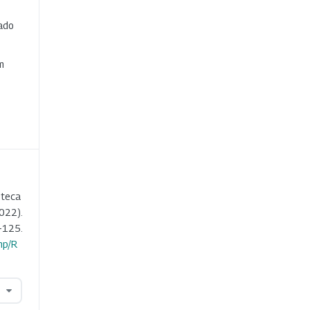
cado
e
m
oteca
022).
-125.
hp/R