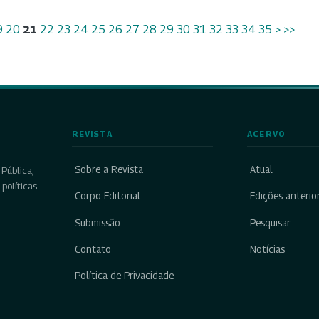
9
20
21
22
23
24
25
26
27
28
29
30
31
32
33
34
35
>
>>
REVISTA
ACERVO
Sobre a Revista
Atual
Pública,
políticas
Corpo Editorial
Edições anterio
Submissão
Pesquisar
Contato
Notícias
Política de Privacidade