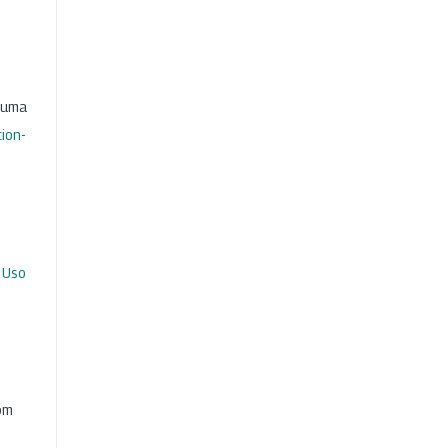
b uma
ion-
 Uso
com