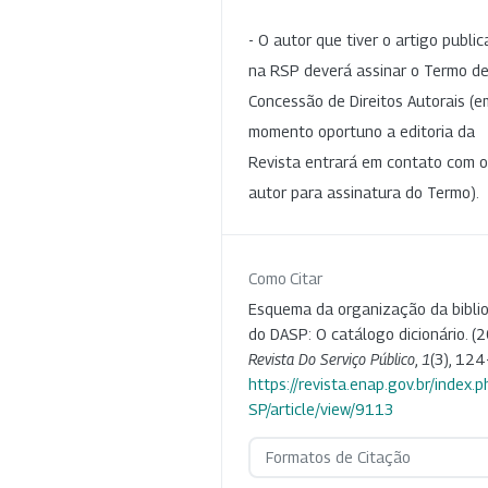
- O autor que tiver o artigo publi
na RSP deverá assinar o Termo d
Concessão de Direitos Autorais (e
momento oportuno a editoria da
Revista entrará em contato com o
autor para assinatura do Termo).
Como Citar
Esquema da organização da bibli
do DASP: O catálogo dicionário. (2
Revista Do Serviço Público
,
1
(3), 124
https://revista.enap.gov.br/index.p
SP/article/view/9113
Formatos de Citação