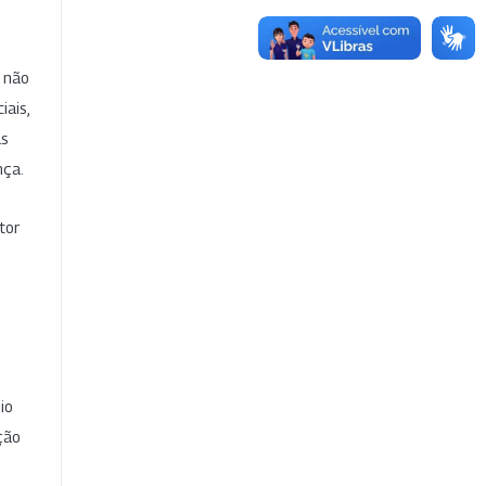
e não
iais,
as
nça.
tor
io
ção