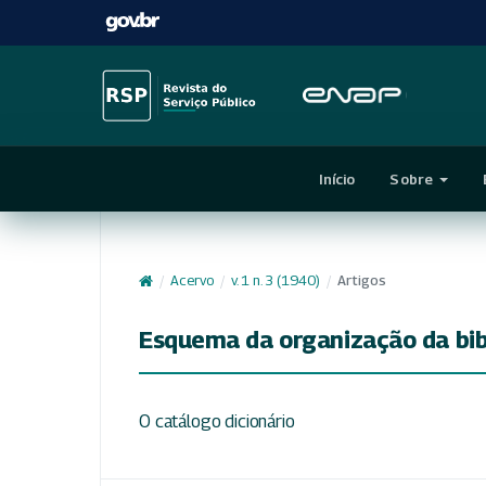
Início
Sobre
/
Acervo
/
v. 1 n. 3 (1940)
/
Artigos
Esquema da organização da bi
O catálogo dicionário