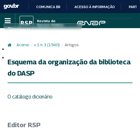
COMUNICA BR
ACESSO À INFORMAÇÃO
PARTI
IR
PARA
Pesquisar
O
CONTEÚDO
/
Acervo
/
v. 1 n. 3 (1940)
/
Artigos
Cadastro
Acesso
Esquema da organização da biblioteca
do DASP
O catálogo dicionário
Editor RSP