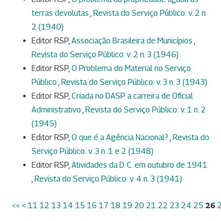
terras devolutas
,
Revista do Serviço Público: v. 2 n.
2 (1940)
Editor RSP,
Associação Brasileira de Municípios
,
Revista do Serviço Público: v. 2 n. 3 (1946)
Editor RSP,
O Problema do Material no Serviço
Público
,
Revista do Serviço Público: v. 3 n. 3 (1943)
Editor RSP,
Criada no DASP a carreira de Oficial
Administrativo
,
Revista do Serviço Público: v. 1 n. 2
(1945)
Editor RSP,
O que é a Agência Nacional?
,
Revista do
Serviço Público: v. 3 n. 1 e 2 (1948)
Editor RSP,
Atividades da D. C. em outubro de 1941
,
Revista do Serviço Público: v. 4 n. 3 (1941)
<<
<
11
12
13
14
15
16
17
18
19
20
21
22
23
24
25
26