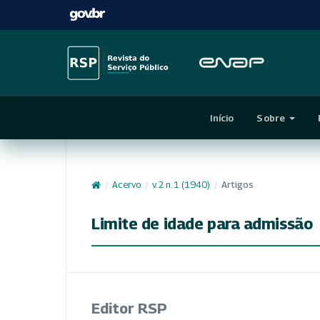
Início
Sobre
/
Acervo
/
v. 2 n. 1 (1940)
/
Artigos
Limite de idade para admissão
Editor RSP