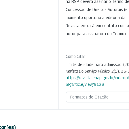
na RSP deverá assinar o Termo d
Concessão de Direitos Autorais (e
momento oportuno a editoria da
Revista entrará em contato com o
autor para assinatura do Termo).
Como Citar
Limite de idade para admissão. (2
Revista Do Serviço Público
,
2
(1), 86-
https://revista.enap.gov.br/index.p
SP/article/view/9128
Formatos de Citação
tor(es)