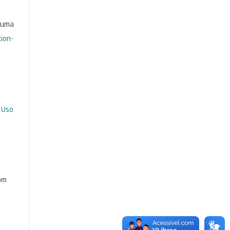
b uma
ion-
 Uso
com