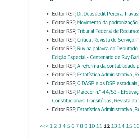
Editor RSP,
Dr. Deusdedit Pereira Trava
Editor RSP,
Movimento da padronização 
Editor RSP,
Tribunal Federal de Recurs
Editor RSP,
Crítica
,
Revista do Serviço Pú
Editor RSP,
Ruy na palavra do Deputado
Edição Especial - Centenário de Ruy Ba
Editor RSP,
A reforma da contabilidade p
Editor RSP,
Estatística Administrativa
,
Re
Editor RSP,
O DASP e os DSP estaduais
Editor RSP,
Parecer n.° 44/53 - Efetivaç
Constitucionais Transitórias
,
Revista do 
Editor RSP,
Estatística Administrativa
,
Re
<<
<
1
2
3
4
5
6
7
8
9
10
11
12
13
14
15
1