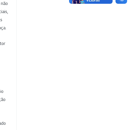
e não
iais,
as
nça.
tor
io
ção
cado