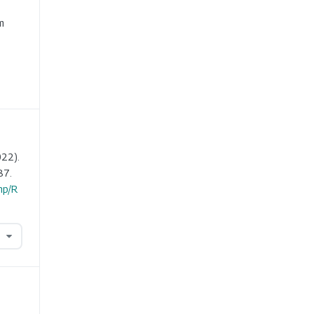
e
m
022).
87.
hp/R