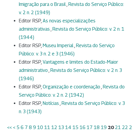
Imigração para o Brasil
,
Revista do Serviço Público:
v. 2 n. 2 (1949)
Editor RSP,
As novas especializações
administrativas
,
Revista do Serviço Público: v. 2 n. 1
(1944)
Editor RSP,
Museu Imperial
,
Revista do Serviço
Público: v. 3 n. 2 e 3 (1946)
Editor RSP,
Vantagens e limites do Estado-Maior
administrativo
,
Revista do Serviço Público: v. 2 n. 3
(1946)
Editor RSP,
Organização e coordenação
,
Revista do
Serviço Público: v. 2 n. 2 (1942)
Editor RSP,
Notícias
,
Revista do Serviço Público: v. 3
n. 3 (1943)
<<
<
5
6
7
8
9
10
11
12
13
14
15
16
17
18
19
20
21
22
2