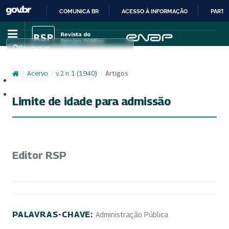
COMUNICA BR
ACESSO À INFORMAÇÃO
PARTI
IR
PARA
Pesquisar
O
CONTEÚDO
/
Acervo
/
v. 2 n. 1 (1940)
/
Artigos
Cadastro
Acesso
Limite de idade para admissão
Editor RSP
PALAVRAS-CHAVE:
Administração Pública