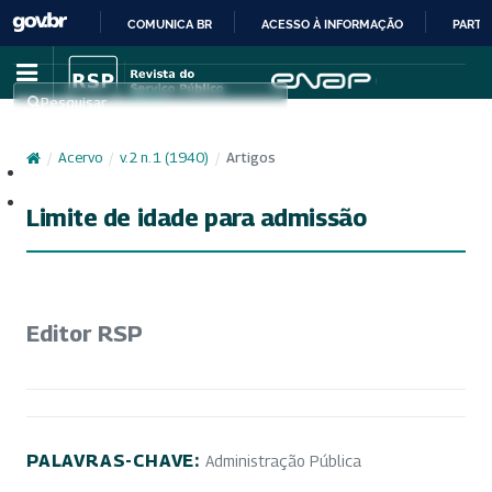
COMUNICA BR
ACESSO À INFORMAÇÃO
PARTI
IR
PARA
Pesquisar
O
CONTEÚDO
/
Acervo
/
v. 2 n. 1 (1940)
/
Artigos
Cadastro
Acesso
Limite de idade para admissão
Editor RSP
PALAVRAS-CHAVE:
Administração Pública