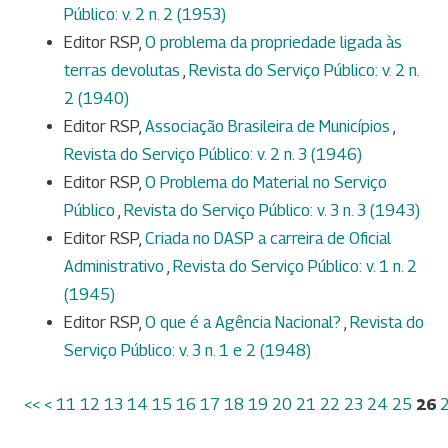
Público: v. 2 n. 2 (1953)
Editor RSP,
O problema da propriedade ligada às
terras devolutas
,
Revista do Serviço Público: v. 2 n.
2 (1940)
Editor RSP,
Associação Brasileira de Municípios
,
Revista do Serviço Público: v. 2 n. 3 (1946)
Editor RSP,
O Problema do Material no Serviço
Público
,
Revista do Serviço Público: v. 3 n. 3 (1943)
Editor RSP,
Criada no DASP a carreira de Oficial
Administrativo
,
Revista do Serviço Público: v. 1 n. 2
(1945)
Editor RSP,
O que é a Agência Nacional?
,
Revista do
Serviço Público: v. 3 n. 1 e 2 (1948)
<<
<
11
12
13
14
15
16
17
18
19
20
21
22
23
24
25
26