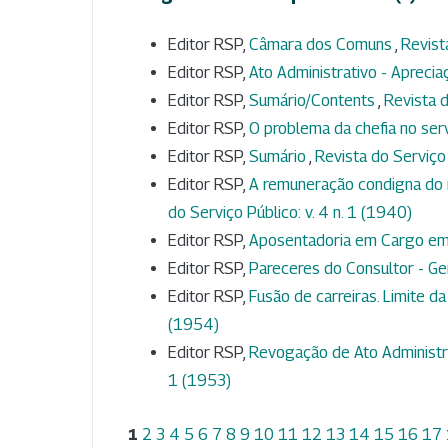
Editor RSP,
Câmara dos Comuns
,
Revist
Editor RSP,
Ato Administrativo - Aprecia
Editor RSP,
Sumário/Contents
,
Revista d
Editor RSP,
O problema da chefia no ser
Editor RSP,
Sumário
,
Revista do Serviço 
Editor RSP,
A remuneração condigna do 
do Serviço Público: v. 4 n. 1 (1940)
Editor RSP,
Aposentadoria em Cargo e
Editor RSP,
Pareceres do Consultor - Ge
Editor RSP,
Fusão de carreiras. Limite da
(1954)
Editor RSP,
Revogação de Ato Administra
1 (1953)
1
2
3
4
5
6
7
8
9
10
11
12
13
14
15
16
17