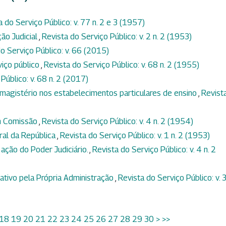
a do Serviço Público: v. 77 n. 2 e 3 (1957)
ção Judicial
,
Revista do Serviço Público: v. 2 n. 2 (1953)
o Serviço Público: v. 66 (2015)
viço público
,
Revista do Serviço Público: v. 68 n. 2 (1955)
Público: v. 68 n. 2 (2017)
magistério nos estabelecimentos particulares de ensino
,
Revist
m Comissão
,
Revista do Serviço Público: v. 4 n. 2 (1954)
ral da República
,
Revista do Serviço Público: v. 1 n. 2 (1953)
 ação do Poder Judiciário.
,
Revista do Serviço Público: v. 4 n. 2
tivo pela Própria Administração
,
Revista do Serviço Público: v. 3
18
19
20
21
22
23
24
25
26
27
28
29
30
>
>>