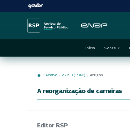
Início
Sobre
/
Acervo
/
v. 2 n. 3 (1940)
/
Artigos
A reorganização de carreiras
Editor RSP