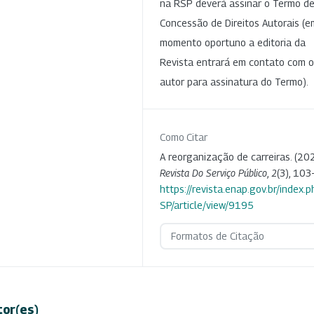
na RSP deverá assinar o Termo d
Concessão de Direitos Autorais (e
momento oportuno a editoria da
Revista entrará em contato com o
autor para assinatura do Termo).
Como Citar
A reorganização de carreiras. (202
Revista Do Serviço Público
,
2
(3), 103
https://revista.enap.gov.br/index.p
SP/article/view/9195
Formatos de Citação
tor(es)