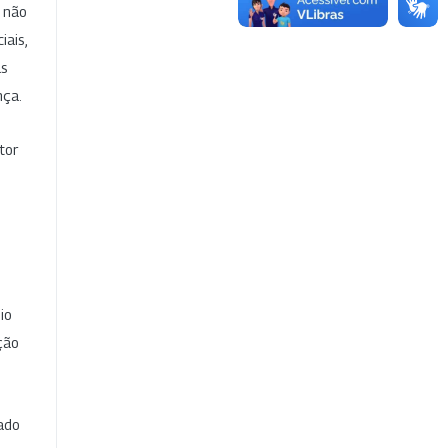
e não
iais,
as
nça.
tor
io
ção
cado