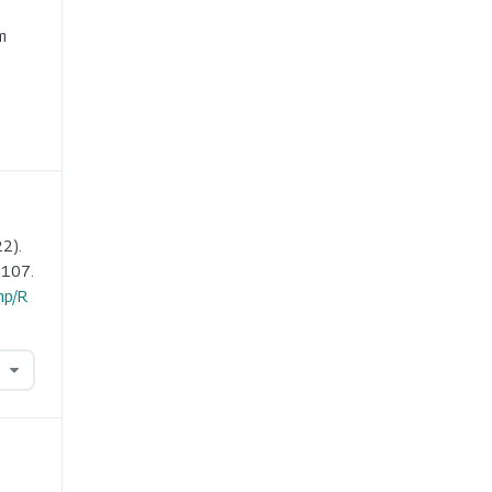
e
m
2).
-107.
hp/R