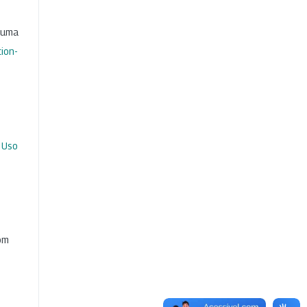
b uma
ion-
 Uso
com