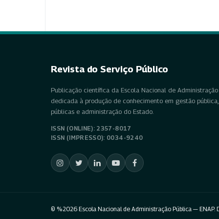
Revista do Serviço Público
Publicação científica da Escola Nacional de Administração 
dedicada à produção de conhecimento em gestão pública, 
públicas e administração do Estado.
ISSN (ONLINE): 2357-8017
ISSN (IMPRESSO): 0034-9240
© %2026 Escola Nacional de Administração Pública — ENAP. D