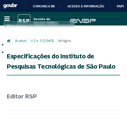
COMUNICA BR
ACESSO À INFORMAÇÃO
PARTI
IR
PARA
Pesquisar
O
CONTEÚDO
/
Acervo
/
v. 2 n. 3 (1940)
/
Artigos
Cadastro
Acesso
Especificações do Instituto de
Pesquisas Tecnológicas de São Paulo
Editor RSP