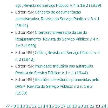
aço
,
Revista do Serviço Público: v. 4 n. 1e 2 (1939)
Editor RSP,
Conceito de documentação
administrativa
,
Revista do Serviço Público: v. 3 n. 1
(1944)
Editor RSP,
O terceiro aniversário da Lei do
Reajustamento
,
Revista do Serviço Público: v. 4 n.
1e 2 (1939)
Editor RSP,
Crítica
,
Revista do Serviço Público: v. 4
n. 2 (1942)
Editor RSP,
Imunidade tributária das autarquias
,
Revista do Serviço Público: v. 1 n. 1 (1944)
Editor RSP,
Reuniões de estudos promovidas pelo
DASP
,
Revista do Serviço Público: v. 2 n. 1 e 2
(1939)
<<
<
8
9
10
11
12
13
14
15
16
17
18
19
20
21
22
23
24