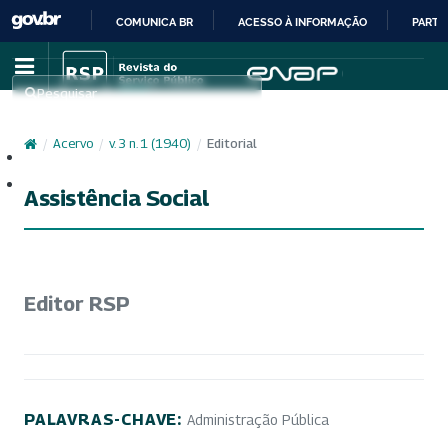
COMUNICA BR
ACESSO À INFORMAÇÃO
PARTI
IR
PARA
Pesquisar
O
CONTEÚDO
/
Acervo
/
v. 3 n. 1 (1940)
/
Editorial
Cadastro
Acesso
Assistência Social
Editor RSP
PALAVRAS-CHAVE:
Administração Pública