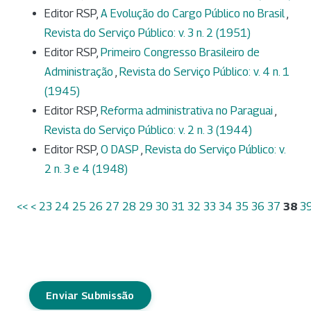
Editor RSP,
A Evolução do Cargo Público no Brasil
,
Revista do Serviço Público: v. 3 n. 2 (1951)
Editor RSP,
Primeiro Congresso Brasileiro de
Administração
,
Revista do Serviço Público: v. 4 n. 1
(1945)
Editor RSP,
Reforma administrativa no Paraguai
,
Revista do Serviço Público: v. 2 n. 3 (1944)
Editor RSP,
O DASP
,
Revista do Serviço Público: v.
2 n. 3 e 4 (1948)
<<
<
23
24
25
26
27
28
29
30
31
32
33
34
35
36
37
38
3
Enviar Submissão