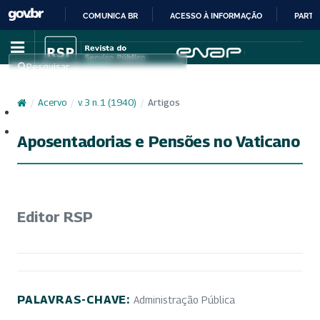
COMUNICA BR
ACESSO À INFORMAÇÃO
PARTI
IR
PARA
Pesquisar
O
CONTEÚDO
/
Acervo
/
v. 3 n. 1 (1940)
/
Artigos
Cadastro
Acesso
Aposentadorias e Pensões no Vaticano
Editor RSP
PALAVRAS-CHAVE:
Administração Pública