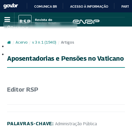
COMUNICA BR
ACESSO À INFORMAÇÃO
PARTI
IR
PARA
Pesquisar
O
CONTEÚDO
/
Acervo
/
v. 3 n. 1 (1940)
/
Artigos
Cadastro
Acesso
Aposentadorias e Pensões no Vaticano
Editor RSP
PALAVRAS-CHAVE:
Administração Pública