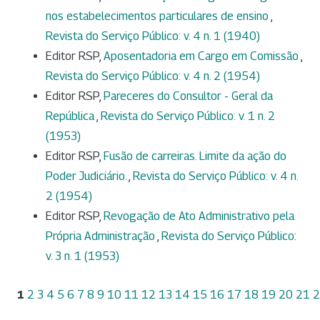
nos estabelecimentos particulares de ensino
,
Revista do Serviço Público: v. 4 n. 1 (1940)
Editor RSP,
Aposentadoria em Cargo em Comissão
,
Revista do Serviço Público: v. 4 n. 2 (1954)
Editor RSP,
Pareceres do Consultor - Geral da
República
,
Revista do Serviço Público: v. 1 n. 2
(1953)
Editor RSP,
Fusão de carreiras. Limite da ação do
Poder Judiciário.
,
Revista do Serviço Público: v. 4 n.
2 (1954)
Editor RSP,
Revogação de Ato Administrativo pela
Própria Administração
,
Revista do Serviço Público:
v. 3 n. 1 (1953)
1
2
3
4
5
6
7
8
9
10
11
12
13
14
15
16
17
18
19
20
21
2