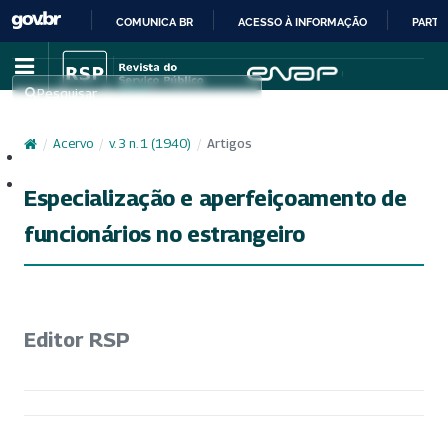
COMUNICA BR
ACESSO À INFORMAÇÃO
PARTI
IR
PARA
Pesquisar
O
CONTEÚDO
/
Acervo
/
v. 3 n. 1 (1940)
/
Artigos
Cadastro
Acesso
Especialização e aperfeiçoamento de
funcionários no estrangeiro
Editor RSP