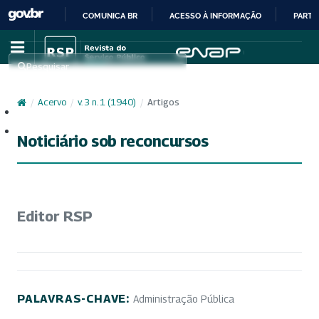
COMUNICA BR
ACESSO À INFORMAÇÃO
PARTI
IR
PARA
Pesquisar
O
CONTEÚDO
/
Acervo
/
v. 3 n. 1 (1940)
/
Artigos
Cadastro
Acesso
Noticiário sob reconcursos
Editor RSP
PALAVRAS-CHAVE:
Administração Pública