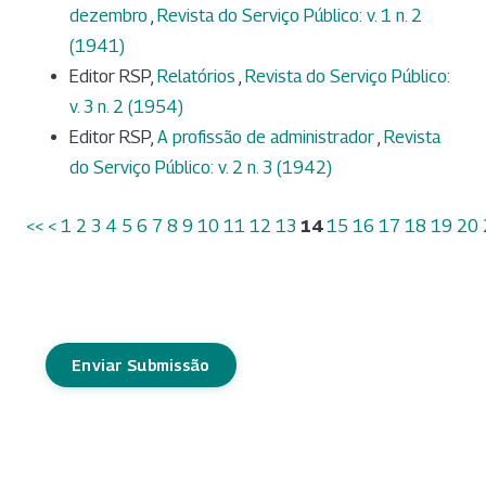
dezembro
,
Revista do Serviço Público: v. 1 n. 2
(1941)
Editor RSP,
Relatórios
,
Revista do Serviço Público:
v. 3 n. 2 (1954)
Editor RSP,
A profissão de administrador
,
Revista
do Serviço Público: v. 2 n. 3 (1942)
<<
<
1
2
3
4
5
6
7
8
9
10
11
12
13
14
15
16
17
18
19
20
Enviar Submissão