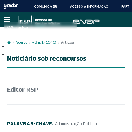
COMUNICA BR
ACESSO À INFORMAÇÃO
PARTI
IR
PARA
Pesquisar
O
CONTEÚDO
/
Acervo
/
v. 3 n. 1 (1940)
/
Artigos
Cadastro
Acesso
Noticiário sob reconcursos
Editor RSP
PALAVRAS-CHAVE:
Administração Pública