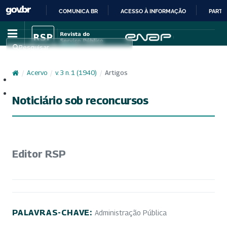
COMUNICA BR
ACESSO À INFORMAÇÃO
PARTI
IR
PARA
Pesquisar
O
CONTEÚDO
/
Acervo
/
v. 3 n. 1 (1940)
/
Artigos
Cadastro
Acesso
Noticiário sob reconcursos
Editor RSP
PALAVRAS-CHAVE:
Administração Pública