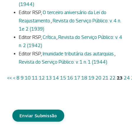
(1944)
Editor RSP,
O terceiro aniversário da Lei do
Reajustamento
,
Revista do Serviço Público: v. 4 n.
1e 2 (1939)
Editor RSP,
Crítica
,
Revista do Serviço Público: v. 4
n. 2 (1942)
Editor RSP,
Imunidade tributária das autarquias
,
Revista do Serviço Público: v. 1 n. 1 (1944)
<<
<
8
9
10
11
12
13
14
15
16
17
18
19
20
21
22
23
24
Enviar Submissão