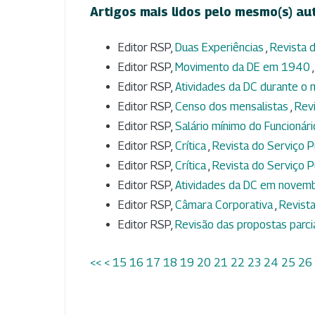
Artigos mais lidos pelo mesmo(s) au
Editor RSP,
Duas Experiências
,
Revista d
Editor RSP,
Movimento da DE em 1940
Editor RSP,
Atividades da DC durante o 
Editor RSP,
Censo dos mensalistas
,
Revi
Editor RSP,
Salário mínimo do Funcionár
Editor RSP,
Crítica
,
Revista do Serviço Pú
Editor RSP,
Crítica
,
Revista do Serviço Pú
Editor RSP,
Atividades da DC em nove
Editor RSP,
Câmara Corporativa
,
Revista
Editor RSP,
Revisão das propostas parci
<<
<
15
16
17
18
19
20
21
22
23
24
25
26