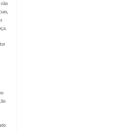
e não
iais,
as
nça.
tor
io
ção
cado