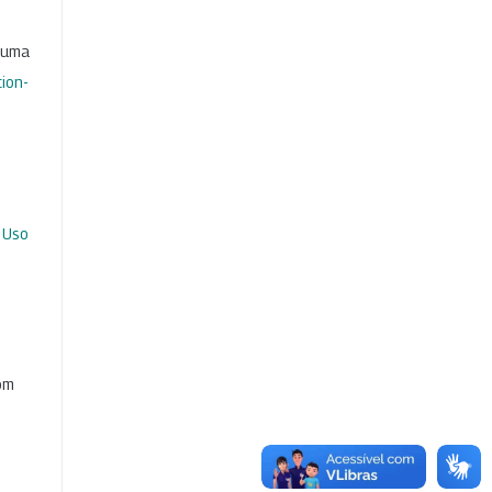
b uma
ion-
 Uso
com