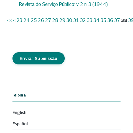
Revista do Serviço Público: v. 2 n. 3 (1944)
<<
<
23
24
25
26
27
28
29
30
31
32
33
34
35
36
37
38
3
Enviar Submissão
Idioma
English
Español