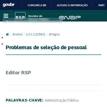
COMUNICA BR
ACESSO À INFORMAÇÃO
PARTI
IR
PARA
Pesquisar
O
CONTEÚDO
/
Acervo
/
v. 2 n. 2 (1941)
/
Artigos
Cadastro
Acesso
Problemas de seleção de pessoal
Editor RSP
PALAVRAS-CHAVE:
Administração Pública