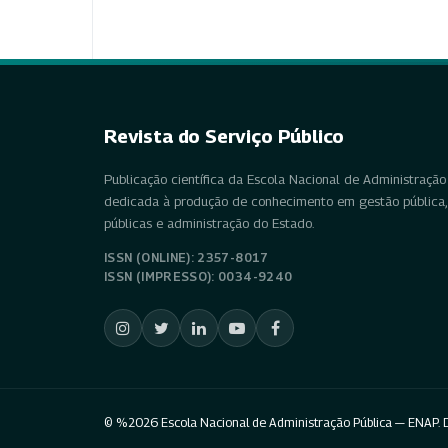
Revista do Serviço Público
Publicação científica da Escola Nacional de Administração 
dedicada à produção de conhecimento em gestão pública, 
públicas e administração do Estado.
ISSN (ONLINE): 2357-8017
ISSN (IMPRESSO): 0034-9240
© %2026 Escola Nacional de Administração Pública — ENAP. D