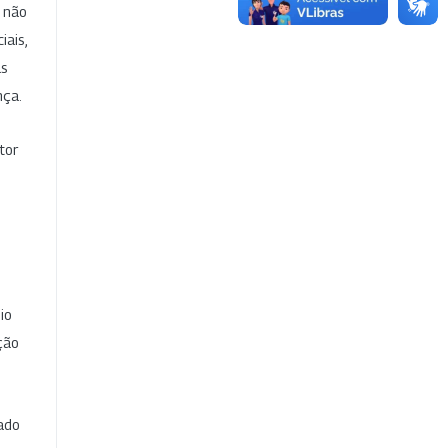
e não
iais,
as
nça.
tor
io
ção
cado