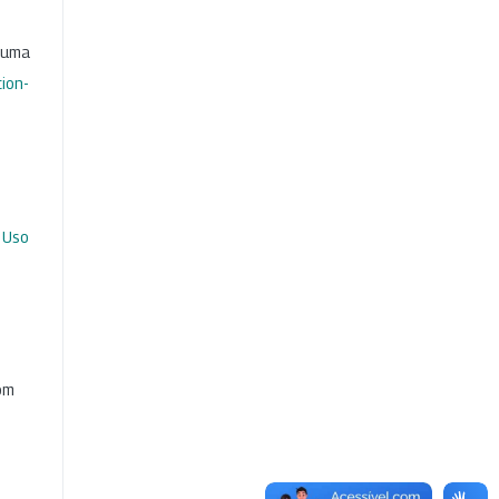
b uma
ion-
 Uso
com