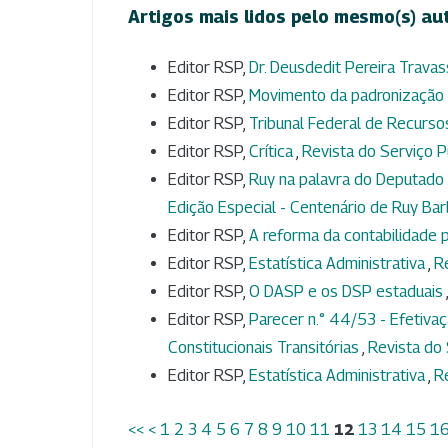
Artigos mais lidos pelo mesmo(s) au
Editor RSP,
Dr. Deusdedit Pereira Trava
Editor RSP,
Movimento da padronização 
Editor RSP,
Tribunal Federal de Recurs
Editor RSP,
Crítica
,
Revista do Serviço Pú
Editor RSP,
Ruy na palavra do Deputado
Edição Especial - Centenário de Ruy Ba
Editor RSP,
A reforma da contabilidade p
Editor RSP,
Estatística Administrativa
,
Re
Editor RSP,
O DASP e os DSP estaduais
Editor RSP,
Parecer n.° 44/53 - Efetivaç
Constitucionais Transitórias
,
Revista do 
Editor RSP,
Estatística Administrativa
,
Re
<<
<
1
2
3
4
5
6
7
8
9
10
11
12
13
14
15
1