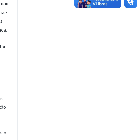
e não
iais,
as
nça.
tor
io
ção
cado