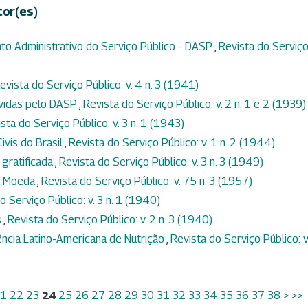
tor(es)
o Administrativo do Serviço Público - DASP
,
Revista do Serviç
evista do Serviço Público: v. 4 n. 3 (1941)
vidas pelo DASP
,
Revista do Serviço Público: v. 2 n. 1 e 2 (1939)
sta do Serviço Público: v. 3 n. 1 (1943)
ivis do Brasil
,
Revista do Serviço Público: v. 1 n. 2 (1944)
 gratificada
,
Revista do Serviço Público: v. 3 n. 3 (1949)
a Moeda
,
Revista do Serviço Público: v. 75 n. 3 (1957)
o Serviço Público: v. 3 n. 1 (1940)
s
,
Revista do Serviço Público: v. 2 n. 3 (1940)
ência Latino-Americana de Nutrição
,
Revista do Serviço Público: v
1
22
23
24
25
26
27
28
29
30
31
32
33
34
35
36
37
38
>
>>