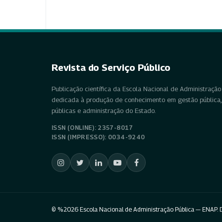
Revista do Serviço Público
Publicação científica da Escola Nacional de Administração 
dedicada à produção de conhecimento em gestão pública, 
públicas e administração do Estado.
ISSN (ONLINE): 2357-8017
ISSN (IMPRESSO): 0034-9240
© %2026 Escola Nacional de Administração Pública — ENAP. D