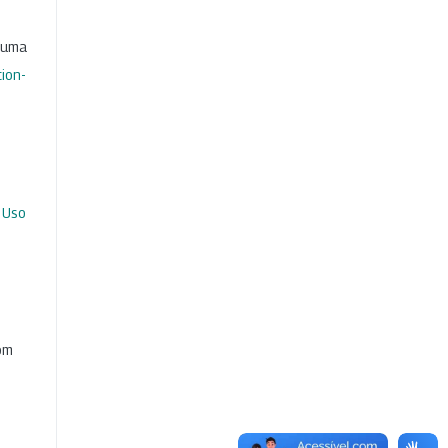
b uma
ion-
 Uso
com