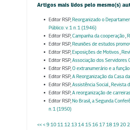
Artigos mais lidos pelo mesmo(s) au
Editor RSP,
Reorganizado o Departament
Público: v. 1 n. 1 (1946)
Editor RSP,
Campanha da cooperação
,
R
Editor RSP,
Reuniões de estudos promo
Editor RSP,
Exposições de Motivos
,
Revi
Editor RSP,
Associação dos Servidores C
Editor RSP,
O extranumerário e a função
Editor RSP,
A Reorganização da Casa d
Editor RSP,
Assistência Social
,
Revista d
Editor RSP,
A reorganização de carreira
Editor RSP,
No Brasil, a Segunda Confer
n. 1 (1950)
<<
<
9
10
11
12
13
14
15
16
17
18
19
20
2