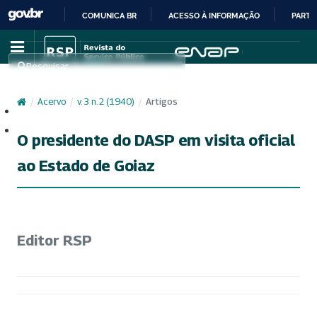
COMUNICA BR
ACESSO À INFORMAÇÃO
PARTI
IR
PARA
Pesquisar
O
CONTEÚDO
/
Acervo
/
v. 3 n. 2 (1940)
/
Artigos
Cadastro
Acesso
O presidente do DASP em visita oficial
ao Estado de Goiaz
Editor RSP