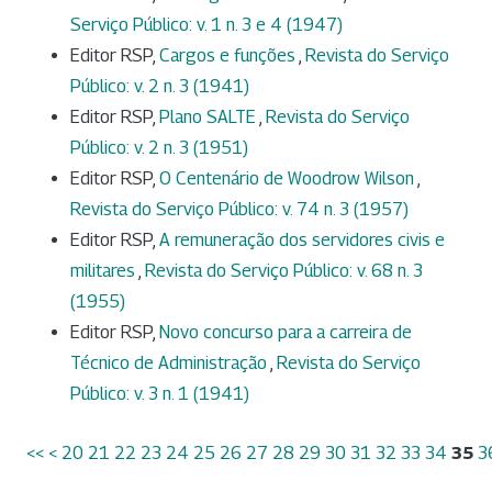
Serviço Público: v. 1 n. 3 e 4 (1947)
Editor RSP,
Cargos e funções
,
Revista do Serviço
Público: v. 2 n. 3 (1941)
Editor RSP,
Plano SALTE
,
Revista do Serviço
Público: v. 2 n. 3 (1951)
Editor RSP,
O Centenário de Woodrow Wilson
,
Revista do Serviço Público: v. 74 n. 3 (1957)
Editor RSP,
A remuneração dos servidores civis e
militares
,
Revista do Serviço Público: v. 68 n. 3
(1955)
Editor RSP,
Novo concurso para a carreira de
Técnico de Administração
,
Revista do Serviço
Público: v. 3 n. 1 (1941)
<<
<
20
21
22
23
24
25
26
27
28
29
30
31
32
33
34
35
3