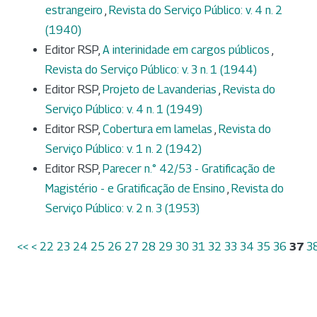
estrangeiro
,
Revista do Serviço Público: v. 4 n. 2
(1940)
Editor RSP,
A interinidade em cargos públicos
,
Revista do Serviço Público: v. 3 n. 1 (1944)
Editor RSP,
Projeto de Lavanderias
,
Revista do
Serviço Público: v. 4 n. 1 (1949)
Editor RSP,
Cobertura em lamelas
,
Revista do
Serviço Público: v. 1 n. 2 (1942)
Editor RSP,
Parecer n.° 42/53 - Gratificação de
Magistério - e Gratificação de Ensino
,
Revista do
Serviço Público: v. 2 n. 3 (1953)
<<
<
22
23
24
25
26
27
28
29
30
31
32
33
34
35
36
37
3