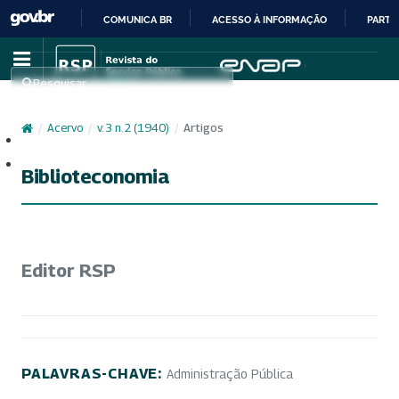
COMUNICA BR
ACESSO À INFORMAÇÃO
PARTI
IR
PARA
Pesquisar
O
CONTEÚDO
/
Acervo
/
v. 3 n. 2 (1940)
/
Artigos
Cadastro
Acesso
Biblioteconomia
Editor RSP
PALAVRAS-CHAVE:
Administração Pública