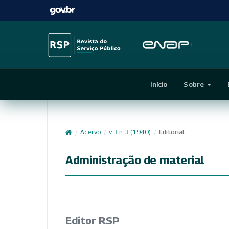
Início
Sobre
/
Acervo
/
v. 3 n. 3 (1940)
/
Editorial
Administração de material
Editor RSP