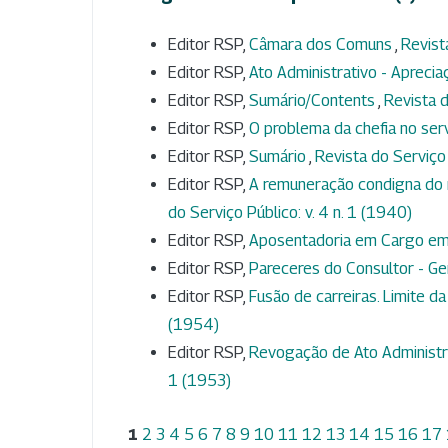
Editor RSP,
Câmara dos Comuns
,
Revist
Editor RSP,
Ato Administrativo - Aprecia
Editor RSP,
Sumário/Contents
,
Revista d
Editor RSP,
O problema da chefia no ser
Editor RSP,
Sumário
,
Revista do Serviço 
Editor RSP,
A remuneração condigna do 
do Serviço Público: v. 4 n. 1 (1940)
Editor RSP,
Aposentadoria em Cargo e
Editor RSP,
Pareceres do Consultor - Ge
Editor RSP,
Fusão de carreiras. Limite da
(1954)
Editor RSP,
Revogação de Ato Administra
1 (1953)
1
2
3
4
5
6
7
8
9
10
11
12
13
14
15
16
17