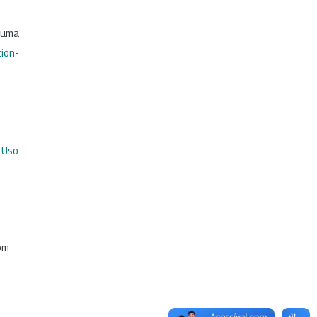
b uma
ion-
 Uso
com