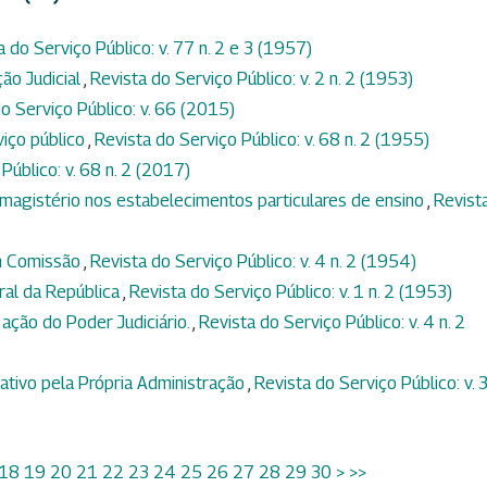
a do Serviço Público: v. 77 n. 2 e 3 (1957)
ção Judicial
,
Revista do Serviço Público: v. 2 n. 2 (1953)
o Serviço Público: v. 66 (2015)
viço público
,
Revista do Serviço Público: v. 68 n. 2 (1955)
Público: v. 68 n. 2 (2017)
magistério nos estabelecimentos particulares de ensino
,
Revist
m Comissão
,
Revista do Serviço Público: v. 4 n. 2 (1954)
ral da República
,
Revista do Serviço Público: v. 1 n. 2 (1953)
 ação do Poder Judiciário.
,
Revista do Serviço Público: v. 4 n. 2
tivo pela Própria Administração
,
Revista do Serviço Público: v. 3
18
19
20
21
22
23
24
25
26
27
28
29
30
>
>>