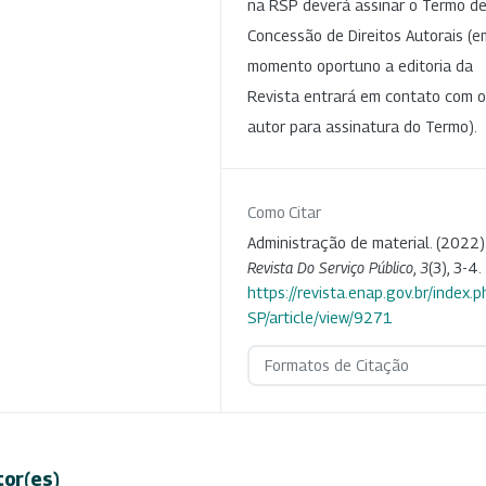
na RSP deverá assinar o Termo d
Concessão de Direitos Autorais (e
momento oportuno a editoria da
Revista entrará em contato com o
autor para assinatura do Termo).
Como Citar
Administração de material. (2022)
Revista Do Serviço Público
,
3
(3), 3-4.
https://revista.enap.gov.br/index.p
SP/article/view/9271
Formatos de Citação
tor(es)