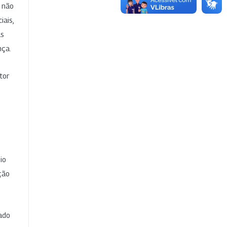
e não
iais,
as
nça.
tor
io
ção
cado