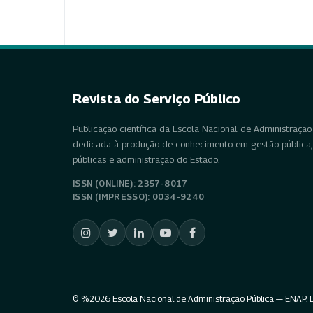
Revista do Serviço Público
Publicação científica da Escola Nacional de Administração 
dedicada à produção de conhecimento em gestão pública, 
públicas e administração do Estado.
ISSN (ONLINE): 2357-8017
ISSN (IMPRESSO): 0034-9240
© %2026 Escola Nacional de Administração Pública — ENAP. D