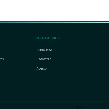
PARA AUTORES
Submissão
res
Cadastrar
Acesso