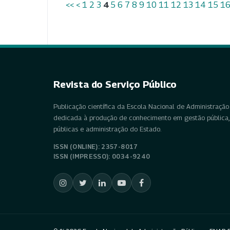
<<
<
1
2
3
4
5
6
7
8
9
10
11
12
13
14
15
1
Revista do Serviço Público
Publicação científica da Escola Nacional de Administração 
dedicada à produção de conhecimento em gestão pública, 
públicas e administração do Estado.
ISSN (ONLINE): 2357-8017
ISSN (IMPRESSO): 0034-9240