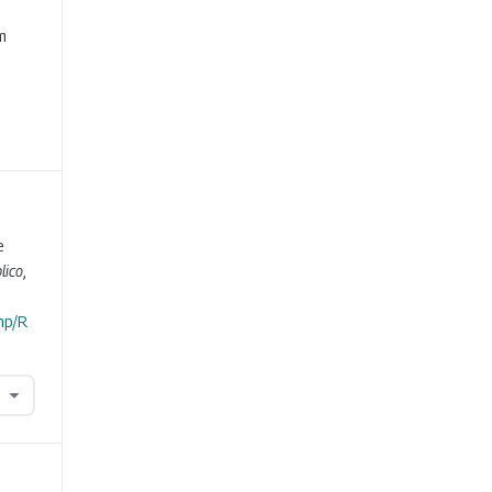
e
m
e
lico
,
hp/R