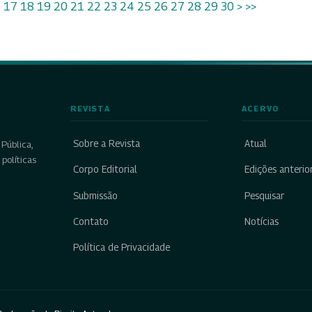
6
17
18
19
20
21
22
23
24
25
26
27
28
29
30
>
>>
REVISTA
ACERVO
Sobre a Revista
Atual
Pública,
políticas
Corpo Editorial
Edições anterio
Submissão
Pesquisar
Contato
Notícias
Política de Privacidade