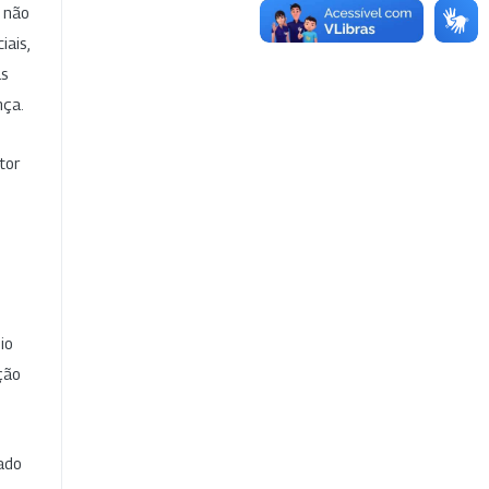
e não
iais,
as
nça.
tor
io
ção
cado