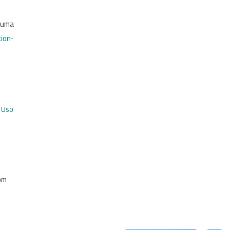
b uma
ion-
 Uso
com