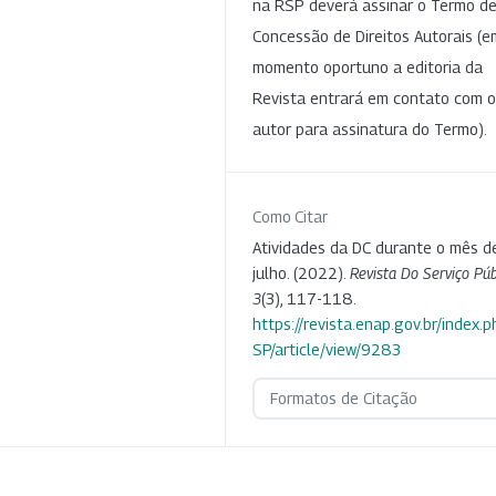
na RSP deverá assinar o Termo d
Concessão de Direitos Autorais (e
momento oportuno a editoria da
Revista entrará em contato com o
autor para assinatura do Termo).
Como Citar
Atividades da DC durante o mês d
julho. (2022).
Revista Do Serviço Púb
3
(3), 117-118.
https://revista.enap.gov.br/index.p
SP/article/view/9283
Formatos de Citação