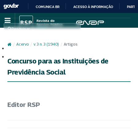
COMUNICA BR
ACESSO À INFORMAÇÃO
PARTI
IR
PARA
Pesquisar
O
CONTEÚDO
/
Acervo
/
v. 3 n. 3 (1940)
/
Artigos
Cadastro
Acesso
Concurso para as Instituições de
Previdência Social
Editor RSP