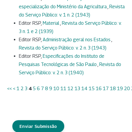
especialização do Ministério da Agricultura
,
Revista
do Serviço Público: v. 1 n. 2 (1943)
Editor RSP,
Material
,
Revista do Serviço Público: v.
3 n. 1 e 2 (1939)
Editor RSP,
Administração geral nos Estados
,
Revista do Serviço Público: v. 2 n. 3 (1943)
Editor RSP,
Especificações do Instituto de
Pesquisas Tecnológicas de São Paulo
,
Revista do
Serviço Público: v. 2 n. 3 (1940)
<<
<
1
2
3
4
5
6
7
8
9
10
11
12
13
14
15
16
17
18
19
20
Enviar Submissão