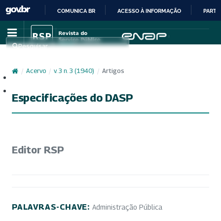
COMUNICA BR
ACESSO À INFORMAÇÃO
PARTI
IR
PARA
Pesquisar
O
CONTEÚDO
/
Acervo
/
v. 3 n. 3 (1940)
/
Artigos
Cadastro
Acesso
Especificações do DASP
Editor RSP
PALAVRAS-CHAVE:
Administração Pública