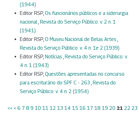
(1944)
Editor RSP,
Os funcionários públicos e a siderurgia
nacional
,
Revista do Serviço Público: v. 2 n. 1
(1941)
Editor RSP,
O Museu Nacional de Belas Artes
,
Revista do Serviço Público: v. 4 n. 1e 2 (1939)
Editor RSP,
Notícias
,
Revista do Serviço Público: v.
4 n. 1 (1943)
Editor RSP,
Questões apresentadas no concurso
para escriturário do SPF C - 263
,
Revista do
Serviço Público: v. 4 n. 2 (1954)
<<
<
6
7
8
9
10
11
12
13
14
15
16
17
18
19
20
21
22
23