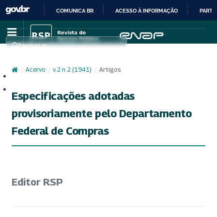
COMUNICA BR
ACESSO À INFORMAÇÃO
PARTI
IR
PARA
Pesquisar
O
CONTEÚDO
/
Acervo
/
v. 2 n. 2 (1941)
/
Artigos
Cadastro
Acesso
Especificações adotadas
provisoriamente pelo Departamento
Federal de Compras
Editor RSP