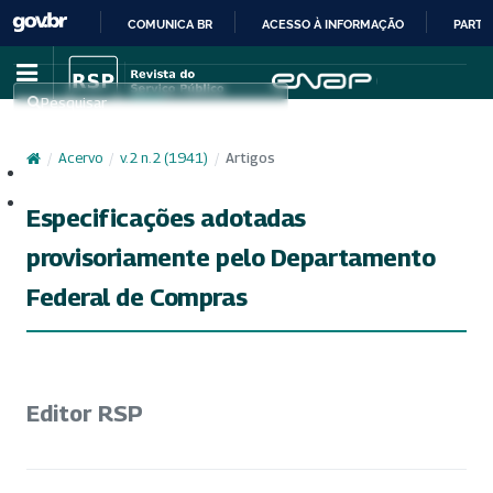
COMUNICA BR
ACESSO À INFORMAÇÃO
PARTI
IR
PARA
Pesquisar
O
CONTEÚDO
/
Acervo
/
v. 2 n. 2 (1941)
/
Artigos
Cadastro
Acesso
Especificações adotadas
provisoriamente pelo Departamento
Federal de Compras
Editor RSP