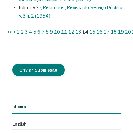
Editor RSP,
Relatórios
,
Revista do Serviço Público:
v. 3 n. 2 (1954)
<<
<
1
2
3
4
5
6
7
8
9
10
11
12
13
14
15
16
17
18
19
20
Enviar Submissão
Idioma
English