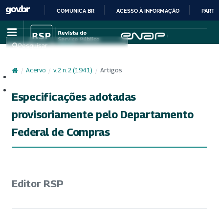
COMUNICA BR
ACESSO À INFORMAÇÃO
PARTI
IR
PARA
Pesquisar
O
CONTEÚDO
/
Acervo
/
v. 2 n. 2 (1941)
/
Artigos
Cadastro
Acesso
Especificações adotadas
provisoriamente pelo Departamento
Federal de Compras
Editor RSP