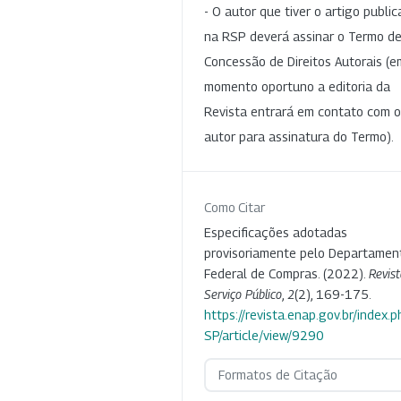
- O autor que tiver o artigo publi
na RSP deverá assinar o Termo d
Concessão de Direitos Autorais (e
momento oportuno a editoria da
Revista entrará em contato com o
autor para assinatura do Termo).
Como Citar
Especificações adotadas
provisoriamente pelo Departamen
Federal de Compras. (2022).
Revis
Serviço Público
,
2
(2), 169-175.
https://revista.enap.gov.br/index.p
SP/article/view/9290
Formatos de Citação