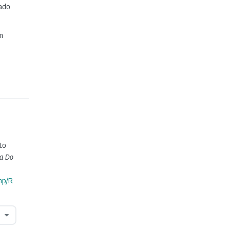
cado
e
m
to
ta Do
hp/R