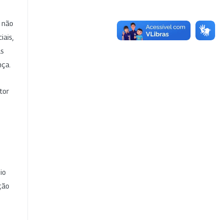
e não
iais,
as
nça.
tor
io
ção