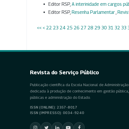
Editor RSP,
A interinidade em cargos pú
Editor RSP,
Resenha Parlamentar
,
Revis
<<
<
22
23
24
25
26
27
28
29
30
31
32
33
Revista do Serviço Público
Publicação científica da Escola Nacional de Administração 
dedicada à produção de conhecimento em gestão pública, 
públicas e administração do Estado.
ISSN (ONLINE): 2357-8017
ISSN (IMPRESSO): 0034-9240