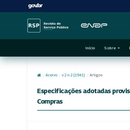
Início
Sobre
/
Acervo
/
v. 2 n. 2 (1941)
/
Artigos
Especificações adotadas provi
Compras