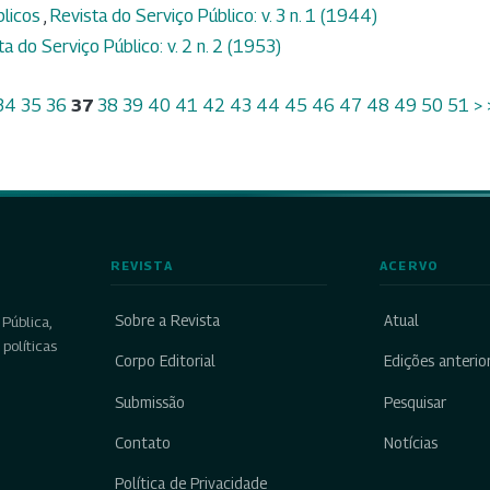
blicos
,
Revista do Serviço Público: v. 3 n. 1 (1944)
ta do Serviço Público: v. 2 n. 2 (1953)
34
35
36
37
38
39
40
41
42
43
44
45
46
47
48
49
50
51
>
REVISTA
ACERVO
Sobre a Revista
Atual
Pública,
políticas
Corpo Editorial
Edições anterio
Submissão
Pesquisar
Contato
Notícias
Política de Privacidade