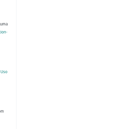
b uma
ion-
 Uso
com