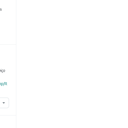
e
m
iço
hp/R