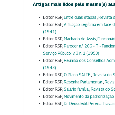
Artigos mais lidos pelo mesmo(s) au
Editor RSP,
Entre duas etapas
,
Revista d
Editor RSP,
A filiação ilegítima em face d
(1941)
Editor RSP,
Machado de Assis, Funcionár
Editor RSP,
Parecer n.° 266 - T - Funci
Serviço Público: v. 3 n. 1 (1953)
Editor RSP,
Reünião dos Conselhos Admi
(1943)
Editor RSP,
O Plano SALTE
,
Revista do S
Editor RSP,
Resenha Parlamentar
,
Revis
Editor RSP,
Salário família
,
Revista do Se
Editor RSP,
Movimento da padronização 
Editor RSP,
Dr. Deusdedit Pereira Trava