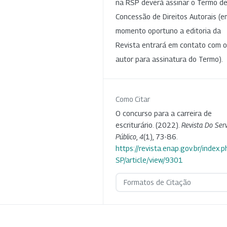
na RSP deverá assinar o Termo d
Concessão de Direitos Autorais (e
momento oportuno a editoria da
Revista entrará em contato com o
autor para assinatura do Termo).
Como Citar
O concurso para a carreira de
escriturário. (2022).
Revista Do Serv
Público
,
4
(1), 73-86.
https://revista.enap.gov.br/index.p
SP/article/view/9301
Formatos de Citação