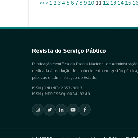
<<
<
1
2
3
4
5
6
7
8
9
10
11
12
13
14
15
1
Revista do Serviço Público
Publicação científica da Escola Nacional de Administração 
dedicada à produção de conhecimento em gestão pública, 
públicas e administração do Estado.
ISSN (ONLINE): 2357-8017
ISSN (IMPRESSO): 0034-9240