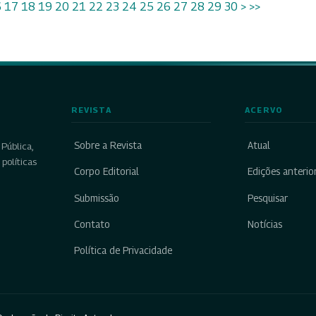
6
17
18
19
20
21
22
23
24
25
26
27
28
29
30
>
>>
REVISTA
ACERVO
Sobre a Revista
Atual
Pública,
políticas
Corpo Editorial
Edições anterio
Submissão
Pesquisar
Contato
Notícias
Política de Privacidade