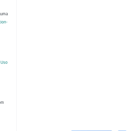
b uma
ion-
 Uso
com