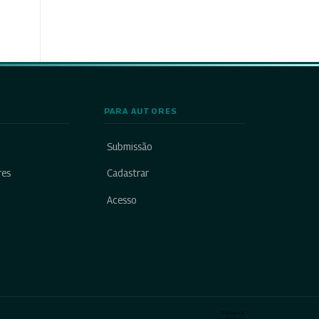
PARA AUTORES
Submissão
res
Cadastrar
Acesso