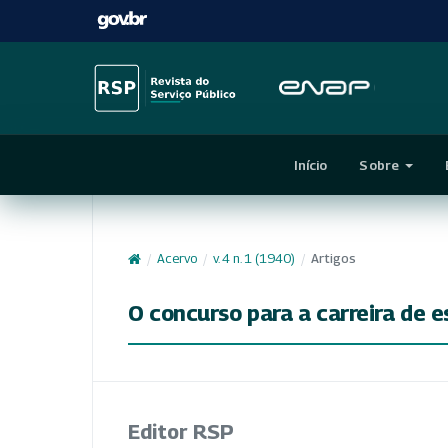
Início
Sobre
/
Acervo
/
v. 4 n. 1 (1940)
/
Artigos
O concurso para a carreira de e
Editor RSP