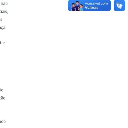
e não
iais,
as
nça.
tor
io
ção
cado