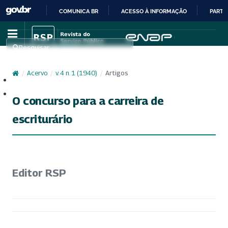
COMUNICA BR
ACESSO À INFORMAÇÃO
PARTI
IR
PARA
Pesquisar
O
CONTEÚDO
/
Acervo
/
v. 4 n. 1 (1940)
/
Artigos
Cadastro
Acesso
O concurso para a carreira de
escriturário
Editor RSP