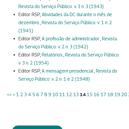
Revista do Serviço Público: v. 3 n. 3 (1943)
Editor RSP,
Atividades da DC durante o mês de
dezembro
,
Revista do Serviço Público: v. 1 n. 2
(1941)
Editor RSP,
A profissão de administrador
,
Revista
do Serviço Público: v. 2 n. 3 (1942)
Editor RSP,
Relatórios
,
Revista do Serviço Público:
v. 3 n. 2 (1954)
Editor RSP,
A mensagem presidencial
,
Revista do
Serviço Público: v. 2 n. 1 e 2 (1948)
<<
<
1
2
3
4
5
6
7
8
9
10
11
12
13
14
15
16
17
18
19
20