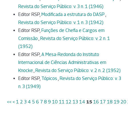
Revista do Serviço Público: v. 3 n. 1 (1946)
Editor RSP,
Modificada a estrutura do DASP
,
Revista do Serviço Público: v. 1 n. 3 (1942)
Editor RSP,
Funções de Chefia e Cargos em
Comissão
,
Revista do Serviço Público: v. 2 n. 1
(1952)
Editor RSP,
A Mesa-Redonda do Instituto
Internacional de Ciências Administrativas em
Knocke
,
Revista do Serviço Público: v. 2 n. 2 (1952)
Editor RSP,
Tópicos
,
Revista do Serviço Público: v. 3
n. 3 (1949)
<<
<
1
2
3
4
5
6
7
8
9
10
11
12
13
14
15
16
17
18
19
20