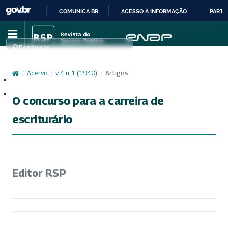
COMUNICA BR
ACESSO À INFORMAÇÃO
PARTI
IR
PARA
Pesquisar
O
CONTEÚDO
/
Acervo
/
v. 4 n. 1 (1940)
/
Artigos
Cadastro
Acesso
O concurso para a carreira de
escriturário
Editor RSP