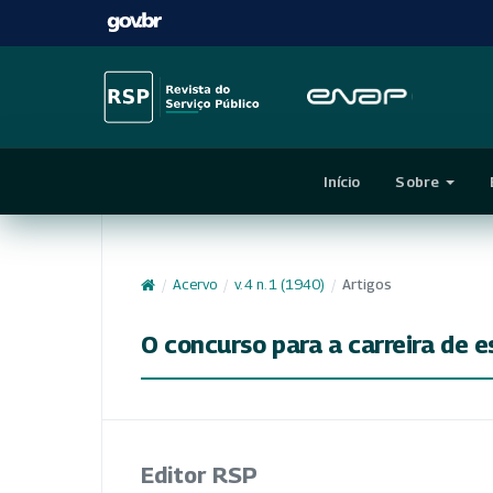
Início
Sobre
/
Acervo
/
v. 4 n. 1 (1940)
/
Artigos
O concurso para a carreira de e
Editor RSP