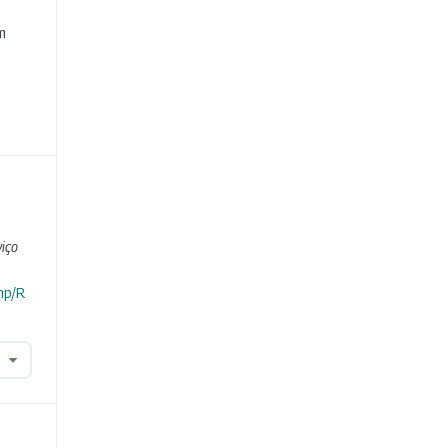
e
m
iço
hp/R