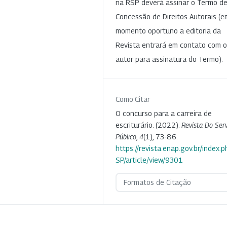
na RSP deverá assinar o Termo d
Concessão de Direitos Autorais (e
momento oportuno a editoria da
Revista entrará em contato com o
autor para assinatura do Termo).
Como Citar
O concurso para a carreira de
escriturário. (2022).
Revista Do Serv
Público
,
4
(1), 73-86.
https://revista.enap.gov.br/index.p
SP/article/view/9301
Formatos de Citação