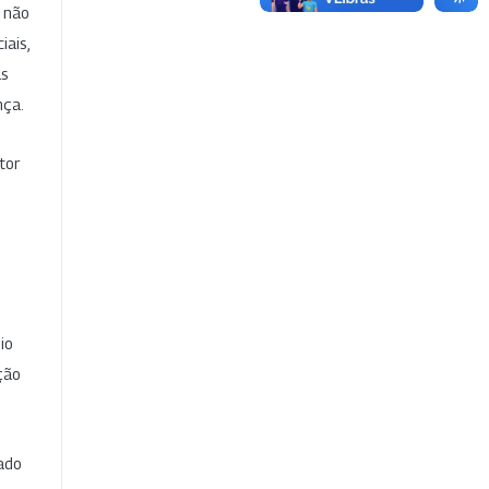
e não
iais,
as
nça.
tor
io
ção
cado