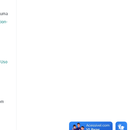
b uma
ion-
 Uso
com