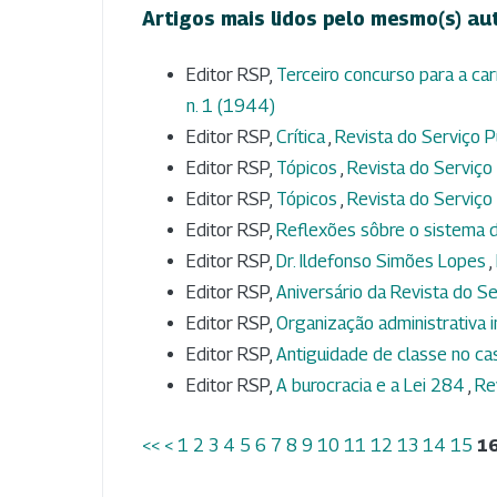
Artigos mais lidos pelo mesmo(s) au
Editor RSP,
Terceiro concurso para a ca
n. 1 (1944)
Editor RSP,
Crítica
,
Revista do Serviço Pú
Editor RSP,
Tópicos
,
Revista do Serviço P
Editor RSP,
Tópicos
,
Revista do Serviço 
Editor RSP,
Reflexões sôbre o sistema 
Editor RSP,
Dr. Ildefonso Simões Lopes
,
Editor RSP,
Aniversário da Revista do S
Editor RSP,
Organização administrativa 
Editor RSP,
Antiguidade de classe no c
Editor RSP,
A burocracia e a Lei 284
,
Re
<<
<
1
2
3
4
5
6
7
8
9
10
11
12
13
14
15
1