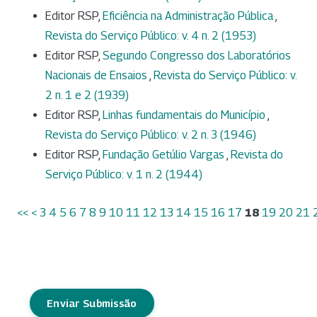
Editor RSP,
Eficiência na Administração Pública
,
Revista do Serviço Público: v. 4 n. 2 (1953)
Editor RSP,
Segundo Congresso dos Laboratórios
Nacionais de Ensaios
,
Revista do Serviço Público: v.
2 n. 1 e 2 (1939)
Editor RSP,
Linhas fundamentais do Município
,
Revista do Serviço Público: v. 2 n. 3 (1946)
Editor RSP,
Fundação Getúlio Vargas
,
Revista do
Serviço Público: v. 1 n. 2 (1944)
<<
<
3
4
5
6
7
8
9
10
11
12
13
14
15
16
17
18
19
20
21
Enviar Submissão