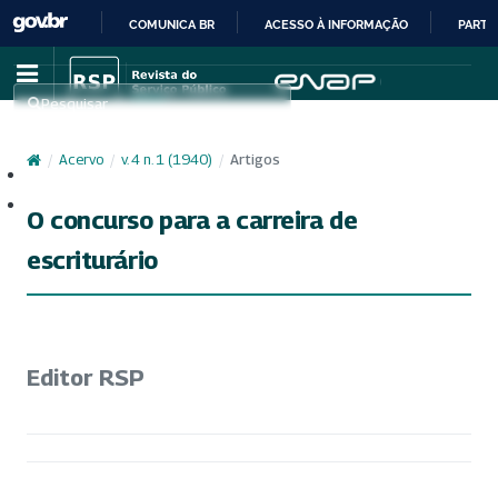
COMUNICA BR
ACESSO À INFORMAÇÃO
PARTI
IR
PARA
Pesquisar
O
CONTEÚDO
/
Acervo
/
v. 4 n. 1 (1940)
/
Artigos
Cadastro
Acesso
O concurso para a carreira de
escriturário
Editor RSP