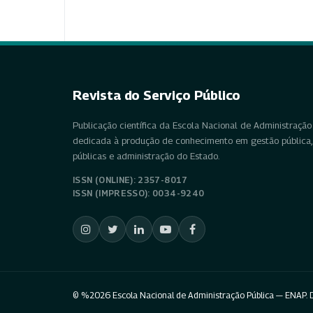
Revista do Serviço Público
Publicação científica da Escola Nacional de Administração 
dedicada à produção de conhecimento em gestão pública, 
públicas e administração do Estado.
ISSN (ONLINE): 2357-8017
ISSN (IMPRESSO): 0034-9240
© %2026 Escola Nacional de Administração Pública — ENAP. D