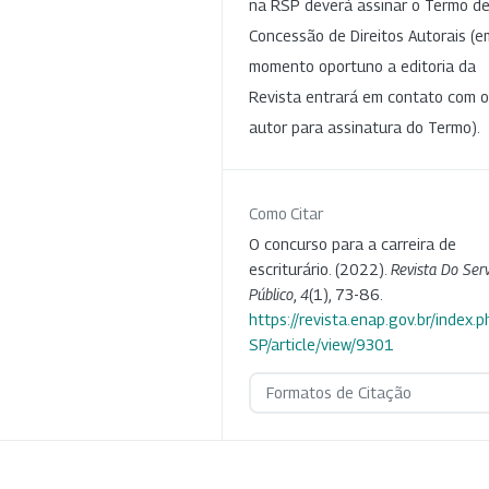
na RSP deverá assinar o Termo d
Concessão de Direitos Autorais (e
momento oportuno a editoria da
Revista entrará em contato com o
autor para assinatura do Termo).
Como Citar
O concurso para a carreira de
escriturário. (2022).
Revista Do Serv
Público
,
4
(1), 73-86.
https://revista.enap.gov.br/index.p
SP/article/view/9301
Formatos de Citação