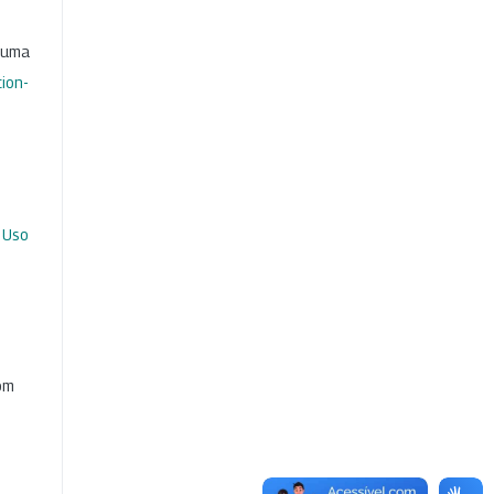
b uma
ion-
 Uso
com