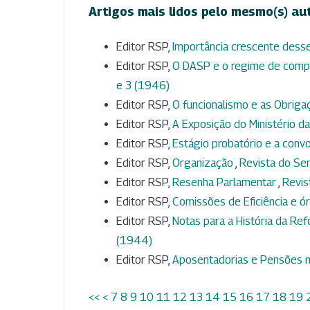
Artigos mais lidos pelo mesmo(s) au
Editor RSP,
Importância crescente dess
Editor RSP,
O DASP e o regime de comp
e 3 (1946)
Editor RSP,
O funcionalismo e as Obrig
Editor RSP,
A Exposição do Ministério d
Editor RSP,
Estágio probatório e a conv
Editor RSP,
Organização
,
Revista do Serv
Editor RSP,
Resenha Parlamentar
,
Revis
Editor RSP,
Comissões de Eficiência e 
Editor RSP,
Notas para a História da Ref
(1944)
Editor RSP,
Aposentadorias e Pensões n
<<
<
7
8
9
10
11
12
13
14
15
16
17
18
19