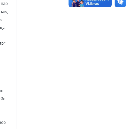
e não
iais,
as
nça.
tor
io
ção
cado