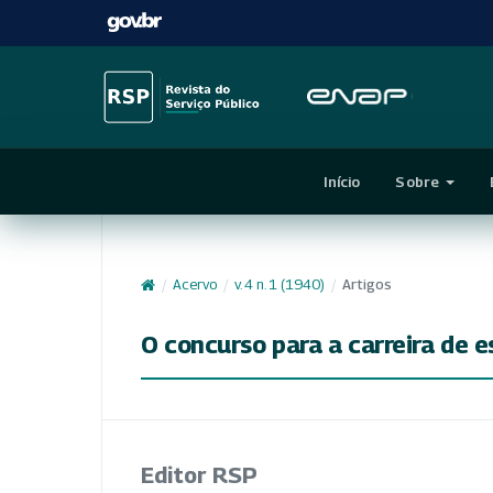
Início
Sobre
/
Acervo
/
v. 4 n. 1 (1940)
/
Artigos
O concurso para a carreira de e
Editor RSP