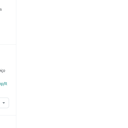
e
m
iço
hp/R