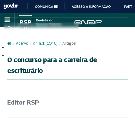
COMUNICA BR
ACESSO À INFORMAÇÃO
PARTI
IR
PARA
Pesquisar
O
CONTEÚDO
/
Acervo
/
v. 4 n. 1 (1940)
/
Artigos
Cadastro
Acesso
O concurso para a carreira de
escriturário
Editor RSP