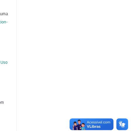
b uma
ion-
 Uso
com