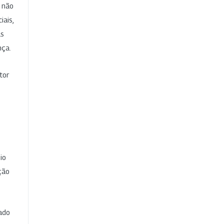
e não
iais,
as
nça.
tor
io
ção
cado