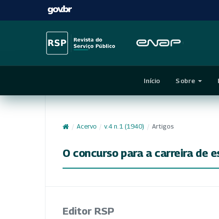
Início
Sobre
/
Acervo
/
v. 4 n. 1 (1940)
/
Artigos
O concurso para a carreira de e
Editor RSP