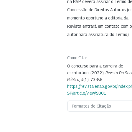
na RSP deverá assinar o Termo d
Concessão de Direitos Autorais (e
momento oportuno a editoria da
Revista entrará em contato com o
autor para assinatura do Termo).
Como Citar
O concurso para a carreira de
escriturário. (2022).
Revista Do Serv
Público
,
4
(1), 73-86.
https://revista.enap.gov.br/index.p
SP/article/view/9301
Formatos de Citação