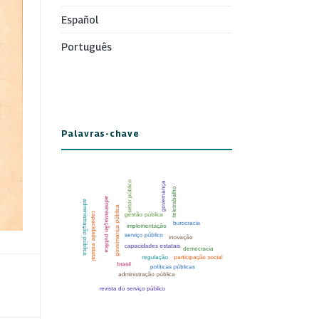
Español
Português
Palavras-chave