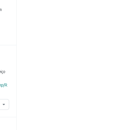
e
m
iço
hp/R