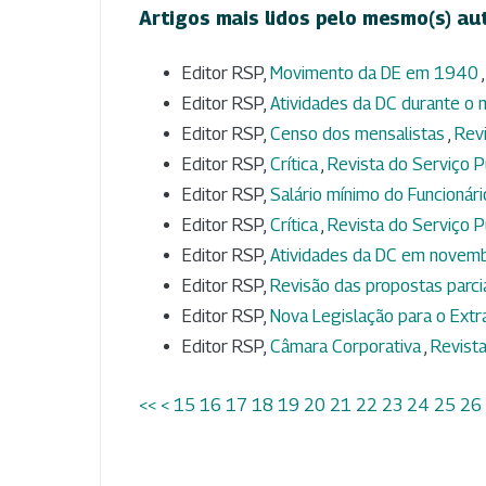
Artigos mais lidos pelo mesmo(s) au
Editor RSP,
Movimento da DE em 1940
Editor RSP,
Atividades da DC durante o 
Editor RSP,
Censo dos mensalistas
,
Revi
Editor RSP,
Crítica
,
Revista do Serviço Pú
Editor RSP,
Salário mínimo do Funcionár
Editor RSP,
Crítica
,
Revista do Serviço Pú
Editor RSP,
Atividades da DC em nove
Editor RSP,
Revisão das propostas parci
Editor RSP,
Nova Legislação para o Ext
Editor RSP,
Câmara Corporativa
,
Revista
<<
<
15
16
17
18
19
20
21
22
23
24
25
26