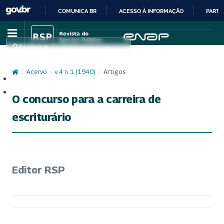
COMUNICA BR
ACESSO À INFORMAÇÃO
PARTI
IR
PARA
Pesquisar
O
CONTEÚDO
/
Acervo
/
v. 4 n. 1 (1940)
/
Artigos
Cadastro
Acesso
O concurso para a carreira de
escriturário
Editor RSP