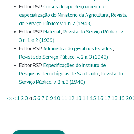
Editor RSP,
Cursos de aperfeiçoamento e
especialização do Ministério da Agricultura
,
Revista
do Serviço Público: v. 1 n. 2 (1943)
Editor RSP,
Material
,
Revista do Serviço Público: v.
3 n. 1 e 2 (1939)
Editor RSP,
Administração geral nos Estados
,
Revista do Serviço Público: v. 2 n. 3 (1943)
Editor RSP,
Especificações do Instituto de
Pesquisas Tecnológicas de São Paulo
,
Revista do
Serviço Público: v. 2 n. 3 (1940)
<<
<
1
2
3
4
5
6
7
8
9
10
11
12
13
14
15
16
17
18
19
20