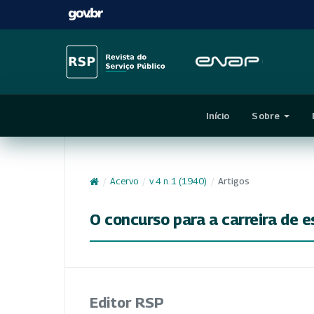
Início
Sobre
/
Acervo
/
v. 4 n. 1 (1940)
/
Artigos
O concurso para a carreira de e
Editor RSP