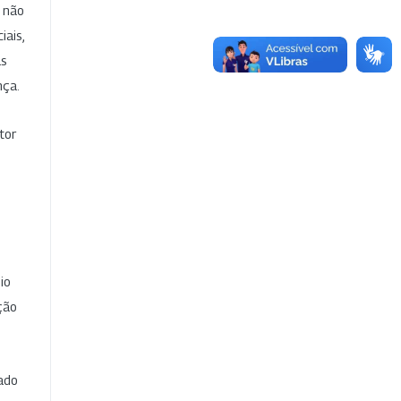
e não
iais,
as
nça.
tor
io
ção
cado