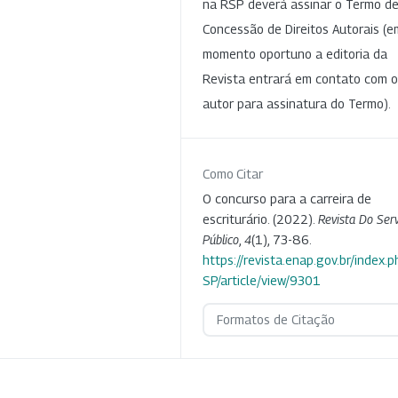
na RSP deverá assinar o Termo d
Concessão de Direitos Autorais (e
momento oportuno a editoria da
Revista entrará em contato com o
autor para assinatura do Termo).
Como Citar
O concurso para a carreira de
escriturário. (2022).
Revista Do Serv
Público
,
4
(1), 73-86.
https://revista.enap.gov.br/index.p
SP/article/view/9301
Formatos de Citação