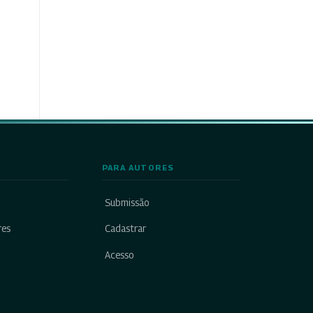
PARA AUTORES
Submissão
res
Cadastrar
Acesso