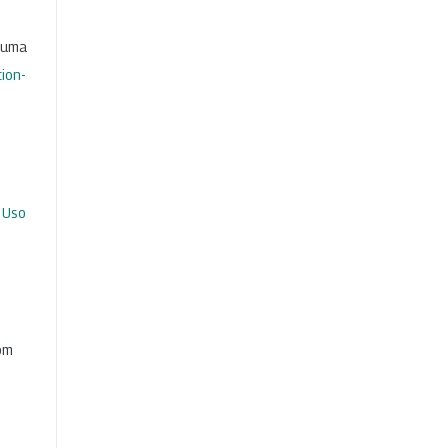
b uma
ion-
 Uso
com