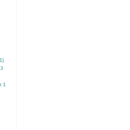
1)
 3
n. 1