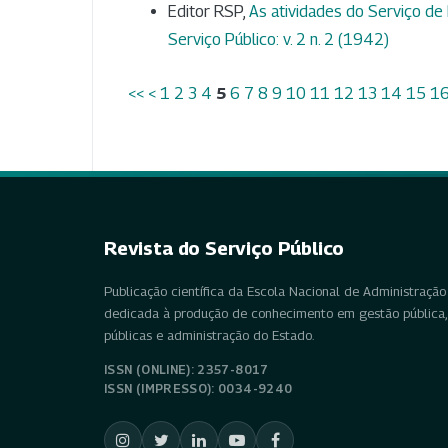
Editor RSP,
As atividades do Serviço d
Serviço Público: v. 2 n. 2 (1942)
<<
<
1
2
3
4
5
6
7
8
9
10
11
12
13
14
15
1
Revista do Serviço Público
Publicação científica da Escola Nacional de Administração 
dedicada à produção de conhecimento em gestão pública, 
públicas e administração do Estado.
ISSN (ONLINE): 2357-8017
ISSN (IMPRESSO): 0034-9240