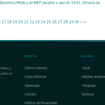
e Biometria Médica do INEP durante o ano de 1941
,
Revista do
6
17
18
19
20
21
22
23
24
25
26
27
28
29
30
>
>>
REVISTA
ACERVO
Sobre a Revista
Atual
Pública,
políticas
Corpo Editorial
Edições anterio
Submissão
Pesquisar
Contato
Notícias
Política de Privacidade