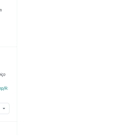
e
m
iço
hp/R