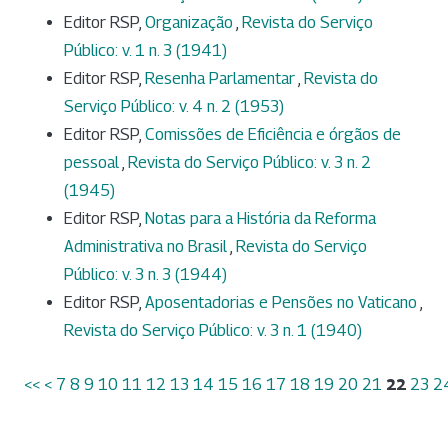
Editor RSP,
Organização
,
Revista do Serviço
Público: v. 1 n. 3 (1941)
Editor RSP,
Resenha Parlamentar
,
Revista do
Serviço Público: v. 4 n. 2 (1953)
Editor RSP,
Comissões de Eficiência e órgãos de
pessoal
,
Revista do Serviço Público: v. 3 n. 2
(1945)
Editor RSP,
Notas para a História da Reforma
Administrativa no Brasil
,
Revista do Serviço
Público: v. 3 n. 3 (1944)
Editor RSP,
Aposentadorias e Pensões no Vaticano
,
Revista do Serviço Público: v. 3 n. 1 (1940)
<<
<
7
8
9
10
11
12
13
14
15
16
17
18
19
20
21
22
23
2