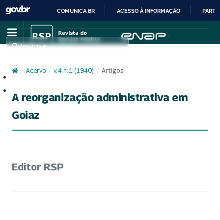
COMUNICA BR
ACESSO À INFORMAÇÃO
PARTI
IR
PARA
Pesquisar
O
CONTEÚDO
/
Acervo
/
v. 4 n. 1 (1940)
/
Artigos
Cadastro
Acesso
A reorganização administrativa em
Goiaz
Editor RSP