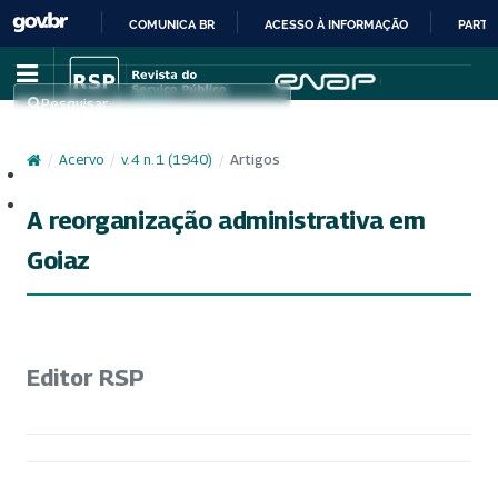
COMUNICA BR
ACESSO À INFORMAÇÃO
PARTI
IR
PARA
Pesquisar
O
CONTEÚDO
/
Acervo
/
v. 4 n. 1 (1940)
/
Artigos
Cadastro
Acesso
A reorganização administrativa em
Goiaz
Editor RSP