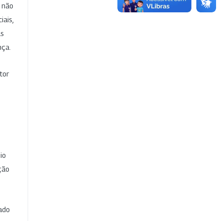
e não
iais,
as
nça.
tor
io
ção
cado