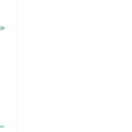
 de
>>