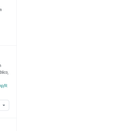
e
m
m
blico
,
hp/R