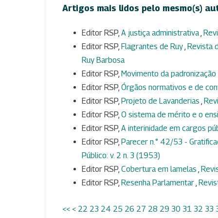
Artigos mais lidos pelo mesmo(s) au
Editor RSP,
A justiça administrativa
,
Revi
Editor RSP,
Flagrantes de Ruy
,
Revista d
Ruy Barbosa
Editor RSP,
Movimento da padronização 
Editor RSP,
Órgãos normativos e de con
Editor RSP,
Projeto de Lavanderias
,
Revi
Editor RSP,
O sistema de mérito e o ens
Editor RSP,
A interinidade em cargos pú
Editor RSP,
Parecer n.° 42/53 - Gratific
Público: v. 2 n. 3 (1953)
Editor RSP,
Cobertura em lamelas
,
Revis
Editor RSP,
Resenha Parlamentar
,
Revis
<<
<
22
23
24
25
26
27
28
29
30
31
32
33