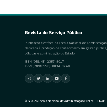
Revista do Serviço Público
Publicação científica da Escola Nacional de Administração 
dedicada à produção de conhecimento em gestão pública, 
públicas e administração do Estado.
ISSN (ONLINE): 2357-8017
ISSN (IMPRESSO): 0034-9240
© %2026 Escola Nacional de Administração Pública — ENAP. D