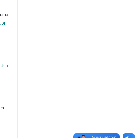
b uma
ion-
 Uso
com