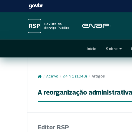
Início
Sobre
/
Acervo
/
v. 4 n. 1 (1940)
/
Artigos
A reorganização administrativ
Editor RSP